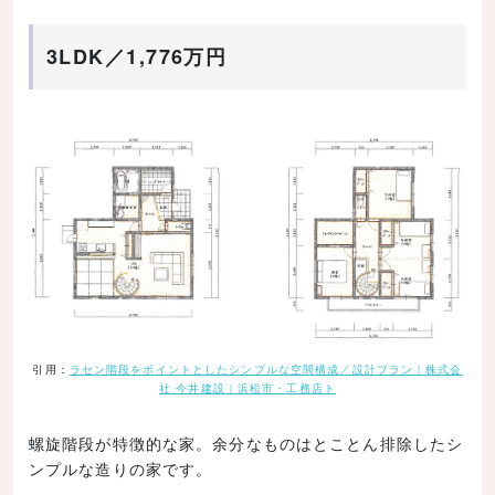
3LDK／1,776万円
引用：
ラセン階段をポイントとしたシンプルな空間構成／設計プラン｜株式会
社 今井建設｜浜松市・工務店ト
螺旋階段が特徴的な家。余分なものはとことん排除したシ
ンプルな造りの家です。