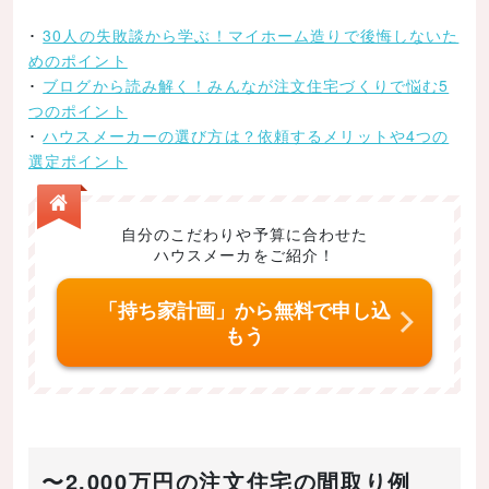
3LDK／1,776万円
･
30人の失敗談から学ぶ！マイホーム造りで後悔しないた
注文住宅のコストを抑えるための間取りの工夫
めのポイント
･
ブログから読み解く！みんなが注文住宅づくりで悩む5
施工面積を小さくする
つのポイント
建物の形をシンプルに
･
ハウスメーカーの選び方は？依頼するメリットや4つの
2階建てなら総2階がおすすめ
選定ポイント
部屋数を少なくする
階段を箱階段に
自分のこだわりや予算に合わせた
ハウスメーカをご紹介！
水回りは一箇所にまとめる
ウォークインクローゼットを活用
「持ち家計画」から無料で申し込
もう
注文住宅の間取り決めで考えておきたいポイント
日当たり
風通し
生活動線
〜2,000万円の注文住宅の間取り例
家具や家電の配置