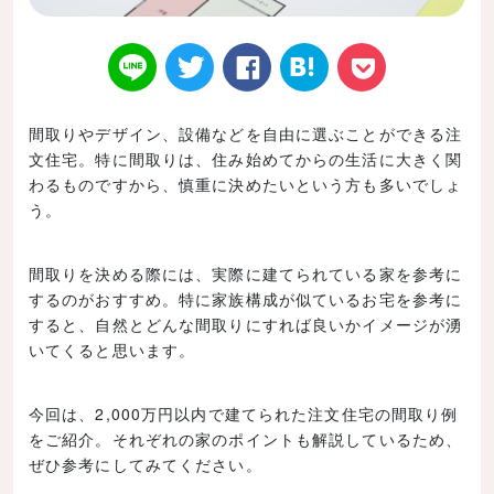
間取りやデザイン、設備などを自由に選ぶことができる注
文住宅。特に間取りは、住み始めてからの生活に大きく関
Twitt
Face
はてなブ
LINE
Poke
わるものですから、慎重に決めたいという方も多いでしょ
う。
間取りを決める際には、実際に建てられている家を参考に
するのがおすすめ。特に家族構成が似ているお宅を参考に
er
book
ックマー
t
すると、自然とどんな間取りにすれば良いかイメージが湧
いてくると思います。
今回は、2,000万円以内で建てられた注文住宅の間取り例
をご紹介。それぞれの家のポイントも解説しているため、
ク
ぜひ参考にしてみてください。