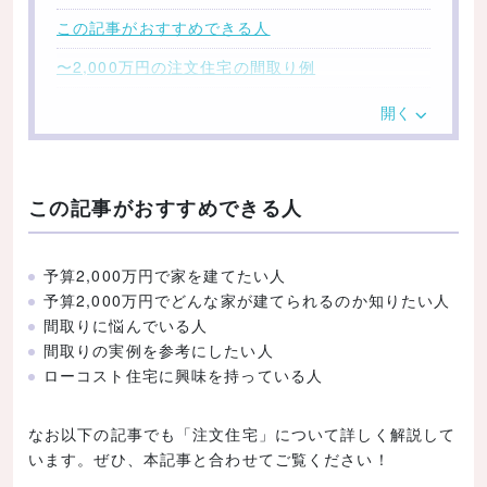
この記事がおすすめできる人
〜2,000万円の注文住宅の間取り例
3LDK／1,589万円
開く
2LDK／1,664万円
3LDK／1,876万円
この記事がおすすめできる人
3LDK／1,521万円
4LDK／1,633万円
予算2,000万円で家を建てたい人
2LDK／1,621万円
予算2,000万円でどんな家が建てられるのか知りたい人
3LDK／1,906万円
間取りに悩んでいる人
間取りの実例を参考にしたい人
4LDK／1,674万円
ローコスト住宅に興味を持っている人
3LDK／1,699万円
2LDK／1,905万円
なお以下の記事でも「注文住宅」について詳しく解説して
います。ぜひ、本記事と合わせてご覧ください！
4LDK／1,992万円