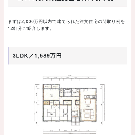
外構計画
まとめ
まずは2,000万円以内で建てられた注文住宅の間取り例を
12軒分ご紹介します。
記事の内容まとめ
3LDK／1,589万円