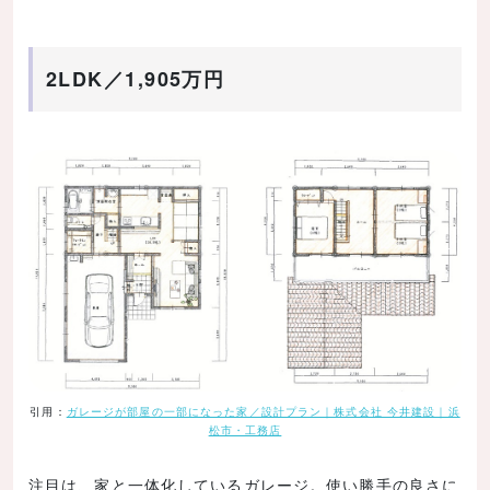
2LDK／1,905万円
引用：
ガレージが部屋の一部になった家／設計プラン｜株式会社 今井建設｜浜
松市・工務店
注目は、家と一体化しているガレージ。使い勝手の良さに