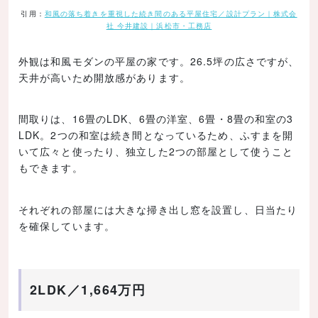
引用：
和風の落ち着きを重視した続き間のある平屋住宅／設計プラン｜株式会
社 今井建設｜浜松市・工務店
外観は和風モダンの平屋の家です。26.5坪の広さですが、
天井が高いため開放感があります。
間取りは、16畳のLDK、6畳の洋室、6畳・8畳の和室の3
LDK。2つの和室は続き間となっているため、ふすまを開
いて広々と使ったり、独立した2つの部屋として使うこと
もできます。
それぞれの部屋には大きな掃き出し窓を設置し、日当たり
を確保しています。
2LDK／1,664万円