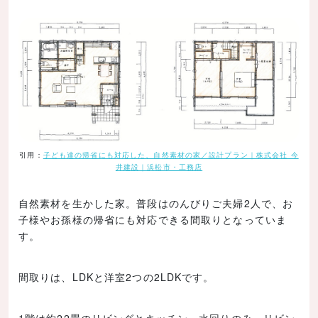
引用：
子ども達の帰省にも対応した、自然素材の家／設計プラン｜株式会社 今
井建設｜浜松市・工務店
自然素材を生かした家。普段はのんびりご夫婦2人で、お
子様やお孫様の帰省にも対応できる間取りとなっていま
す。
間取りは、LDKと洋室2つの2LDKです。
1階は約22畳のリビングとキッチン、水回りのみ。リビン