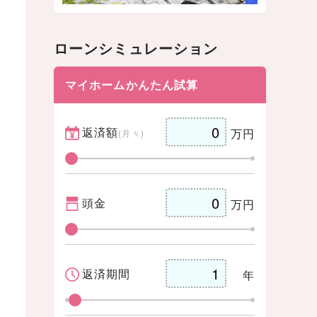
ローンシミュレーション
マイホームかんたん試算
返済額
万円
(月々)
頭金
万円
返済期間
年