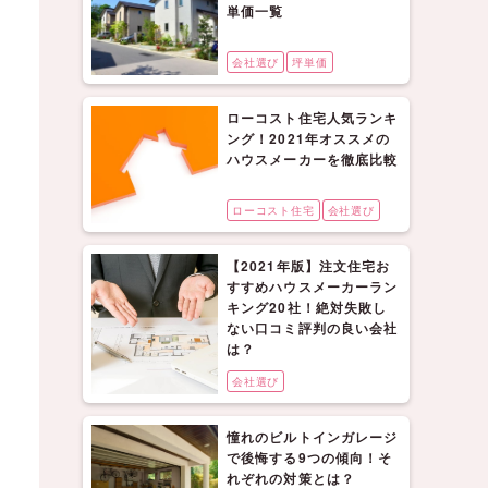
単価一覧
会社選び
坪単価
ローコスト住宅人気ランキ
ング！2021年オススメの
ハウスメーカーを徹底比較
ローコスト住宅
会社選び
【2021年版】注文住宅お
すすめハウスメーカーラン
キング20社！絶対失敗し
ない口コミ評判の良い会社
は？
会社選び
憧れのビルトインガレージ
で後悔する9つの傾向！そ
れぞれの対策とは？