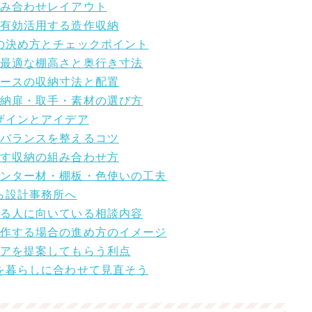
組み合わせレイアウト
を有効活用する造作収納
法の決め方とチェックポイント
に最適な棚高さと奥行き寸法
ペースの収納寸法と配置
収納扉・取手・素材の選び方
デザインとアイデア
のバランスを整えるコツ
隠す収納の組み合わせ方
カウンター材・棚板・色使いの工夫
ら設計事務所へ
ある人に向いている相談内容
を造作する場合の進め方のイメージ
デアを提案してもらう利点
アを暮らしに合わせて見直そう