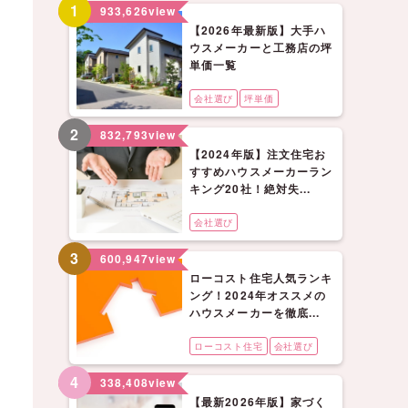
1
933,626
view
【2026年最新版】大手ハ
ウスメーカーと工務店の坪
単価一覧
会社選び
坪単価
2
832,793
view
【2024年版】注文住宅お
すすめハウスメーカーラン
キング20社！絶対失...
会社選び
3
600,947
view
ローコスト住宅人気ランキ
ング！2024年オススメの
ハウスメーカーを徹底...
ローコスト住宅
会社選び
4
338,408
view
【最新2026年版】家づく