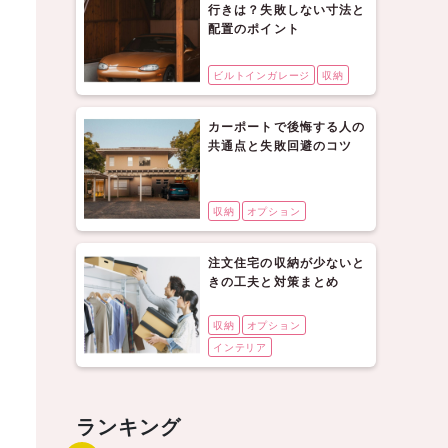
行きは？失敗しない寸法と
配置のポイント
ビルトインガレージ
収納
カーポートで後悔する人の
共通点と失敗回避のコツ
収納
オプション
注文住宅の収納が少ないと
きの工夫と対策まとめ
収納
オプション
インテリア
ランキング