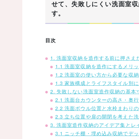
せて、失敗しにくい洗面室収
す。
目次
1. 洗面室収納を造作する前に押さ
1.1 洗面室収納を造作にするメリ
1.2 洗面室の使い方から必要な収
1.3 家族構成とライフスタイル別
2. 失敗しない洗面室造作収納の基本
2.1 洗面台カウンターの高さ・奥
2.2 洗面ボウル位置と水栓まわり
2.3 立ち位置や扉の開閉を考えた
3. 洗面室造作収納のアイデア集と
3.1 ニッチ棚・埋め込み収納でデ