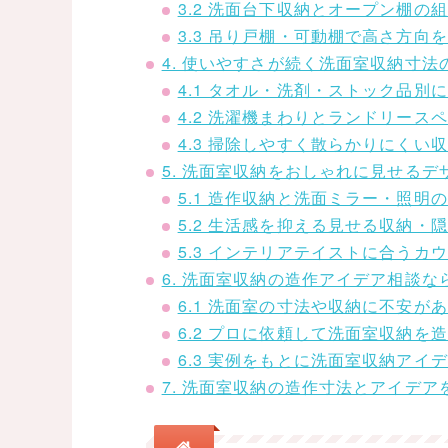
3.2 洗面台下収納とオープン棚の
3.3 吊り戸棚・可動棚で高さ方向
4. 使いやすさが続く洗面室収納寸
4.1 タオル・洗剤・ストック品別
4.2 洗濯機まわりとランドリース
4.3 掃除しやすく散らかりにくい
5. 洗面室収納をおしゃれに見せる
5.1 造作収納と洗面ミラー・照明
5.2 生活感を抑える見せる収納・
5.3 インテリアテイストに合う
6. 洗面室収納の造作アイデア相談な
6.1 洗面室の寸法や収納に不安が
6.2 プロに依頼して洗面室収納
6.3 実例をもとに洗面室収納アイ
7. 洗面室収納の造作寸法とアイデ