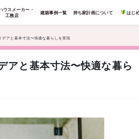
ハウスメーカー・
建築事例一覧
持ち家計画について
はじ
工務店
イデアと基本寸法〜快適な暮らしを実現
デアと基本寸法〜快適な暮ら