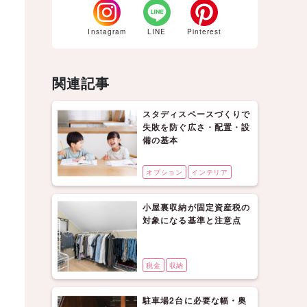
Instagram
LINE
Pinterest
関連記事
スタディスペースづくりで
失敗を防ぐ広さ・配置・設
備の基本
オプション
インテリア
小屋裏収納が固定資産税の
対象になる基準と注意点
税金
収納
駐車場2台に必要な幅・奥