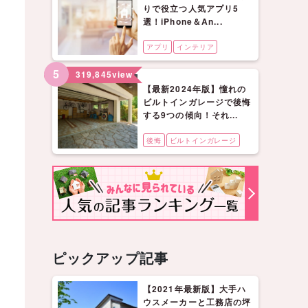
りで役立つ人気アプリ5
選！iPhone＆An...
アプリ
インテリア
5
319,845
view
【最新2024年版】憧れの
ビルトインガレージで後悔
する9つの傾向！それ...
後悔
ビルトインガレージ
ピックアップ記事
【2021年最新版】大手ハ
ウスメーカーと工務店の坪