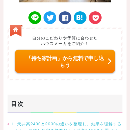
自分のこだわりや予算に合わせた
ハウスメーカをご紹介！
Twitt
Face
はてなブ
LINE
Poke
「持ち家計画」から無料で申し込
もう
er
book
ックマー
t
目次
ク
1. 天井高2400と2600の違いを整理し、効果を理解する