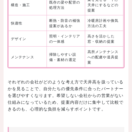
既存の梁や配管の
構造・施工
天井にするなどの
処理方法
提案
断熱・防音の補強
冷暖房計画や換気
快適性
提案があるか
方法の工夫
照明・インテリア
高さを活かした
デザイン
の一体感
窓・収納の提案
高所メンテナンス
掃除しやすい設
メンテナンス
への配慮や道具提
備・素材の選定
案
それぞれの会社がどのような考え方で天井高を扱っている
かを見ることで、自分たちの優先条件に合ったパートナー
を選びやすくなります。希望しない会社からの営業がない
仕組みになっているため、提案内容だけに集中して比較で
きるのも、心理的な負担を減らすポイントです。