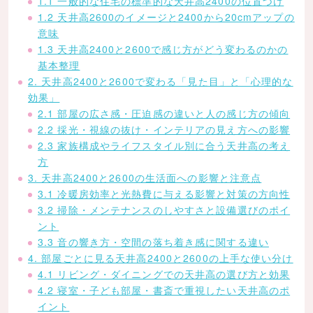
1.1 一般的な住宅の標準的な天井高2400の位置づけ
1.2 天井高2600のイメージと2400から20cmアップの
意味
1.3 天井高2400と2600で感じ方がどう変わるのかの
基本整理
2. 天井高2400と2600で変わる「見た目」と「心理的な
効果」
2.1 部屋の広さ感・圧迫感の違いと人の感じ方の傾向
2.2 採光・視線の抜け・インテリアの見え方への影響
2.3 家族構成やライフスタイル別に合う天井高の考え
方
3. 天井高2400と2600の生活面への影響と注意点
3.1 冷暖房効率と光熱費に与える影響と対策の方向性
3.2 掃除・メンテナンスのしやすさと設備選びのポイ
ント
3.3 音の響き方・空間の落ち着き感に関する違い
4. 部屋ごとに見る天井高2400と2600の上手な使い分け
4.1 リビング・ダイニングでの天井高の選び方と効果
4.2 寝室・子ども部屋・書斎で重視したい天井高のポ
イント