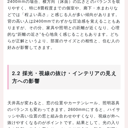
2400mmの場合、横方向（床面）の広さとのバランスを取
りやすく、特に8畳程度までの個室や、廊下・水まわりな
どでは「程よい高さ」と感じる人が多い傾向があります。
背の高い人は2400mmでわずかな圧迫感を覚えることもあ
りますが、その分、家具や照明との距離が近くなり、心理
的な“距離の近さ”を心地良く感じることもあります。どち
らが正解というより、部屋のサイズとの相性と、住む人の
好みが影響してきます。
2.2 採光・視線の抜け・インテリアの見え
方への影響
天井高が変わると、窓の位置やカーテンレール、照明器具
のバランスも変わってきます。2600mmにすると、ハイサ
ッシや高い位置の窓と組み合わせやすくなり、視線が外へ
抜けやすくなるのがポイントです。結果として、光の入り