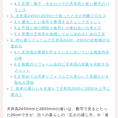
4.3 玄関・廊下・水まわりでの天井高と使い勝手のバ
ランス
5. 天井高2400か2600かで迷ったときの判断プロセス
5.1 優先したい条件を整理するチェックポイント
5.2 予算と他の間取り条件との兼ね合いの考え方
5.3 実際の天井高を体感してから決めるための工夫
6. 持ち家リフォームで天井高2400・2600の比較検討を
進める
6.1 天井高の希望を叶えたい人に向いている相談内容
の例
6.2 複数のリフォーム会社に天井高の提案を比較する
メリット
6.3 初めての天井リフォームでも安心して見積もりを
取れる理由
7. 将来の暮らしを見据えて天井高2400と2600を上手に
選ぼう
天井高2400mmと2600mmの違いは、数字で見るとたっ
た20cmですが、日々の暮らしの「広さの感じ方」や「落