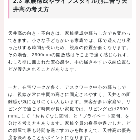
2.3 家族構成やライフスタイル別に合う天
井高の考え方
天井高の向き・不向きは、家族構成や暮らし方でも変わっ
てきます。小さな子どもがいる家庭では、床で遊んだり座
ったりする時間が長いため、視線の位置が低くなります。
その場合、2600mmの開放感はそこまで強く感じられず、
むしろ壁に囲まれた安心感や、手の届きやすい収納位置な
どが優先されることがあります。
一方、在宅ワークが多く、デスクワーク中心の暮らしで
は、視線が常に中間の高さに固定されやすく、天井との距
離感が気になりにくい人もいます。来客が多い家庭や、リ
ビングで過ごす時間が長い家庭では、リビングだけ2600
mmにして「おもてなし空間」と「プライベート空間」を
分ける考え方もあります。家族全員の身長や過ごし方、ど
の部屋で最も時間を過ごすのかを踏まえて、天井高の優先
度を決めることがポイントになります。