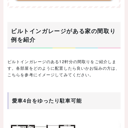
音や排気ガス対策が必要
間取りが制限される
ビルトインガレージ付きの家で失敗しないための
ビルトインガレージがある家の間取り
ポイント
例を紹介
部屋の配置
ビルトインガレージの広さ
玄関からの動線
ビルトインガレージのある12軒分の間取りをご紹介しま
す。各部屋をどのように配置したら良いかお悩みの方は、
コストの問題
こちらを参考にイメージしてみてください。
まとめ
記事の内容まとめ
愛車4台をゆったり駐車可能