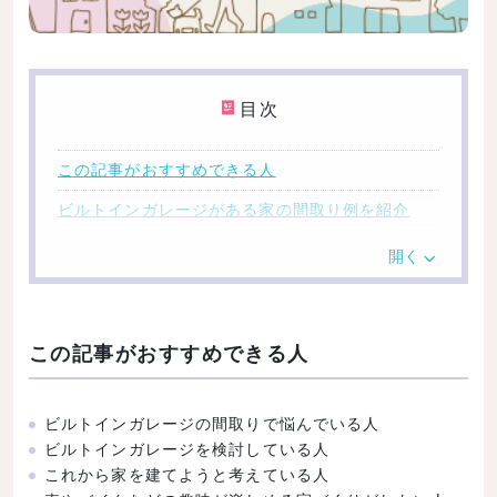
目次
この記事がおすすめできる人
ビルトインガレージがある家の間取り例を紹介
愛車4台をゆったり駐車可能
開く
冬でも寒くないガレージハウス
アウトドア用品も収納できるビルトインガレージ
この記事がおすすめできる人
玄関との行き来のしやすさが魅力
寝室と一体感のある広々としたガレージ
ビルトインガレージの間取りで悩んでいる人
12坪の狭小住宅でビルトインガレージを実現
ビルトインガレージを検討している人
Wビルトインガレージのある家
これから家を建てようと考えている人