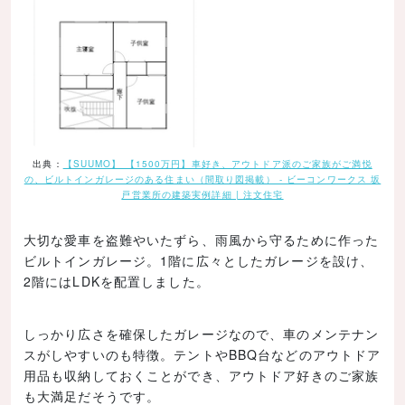
出典：
【SUUMO】 【1500万円】車好き、アウトドア派のご家族がご満悦
の、ビルトインガレージのある住まい（間取り図掲載） - ビーコンワークス 坂
戸営業所の建築実例詳細 | 注文住宅
大切な愛車を盗難やいたずら、雨風から守るために作った
ビルトインガレージ。1階に広々としたガレージを設け、
2階にはLDKを配置しました。
しっかり広さを確保したガレージなので、車のメンテナン
スがしやすいのも特徴。テントやBBQ台などのアウトドア
用品も収納しておくことができ、アウトドア好きのご家族
も大満足だそうです。