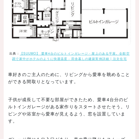
出典：
【SUUMO】 愛車4台のビルトインガレージ・屋上のある平屋。全館空
調で家中がホテルのように快適温度 - 田舎暮しの建築実例詳細 | 注文住宅
車好きのご主人のために、リビングから愛車を眺めること
ができる間取りとなっています。
子供が成長して不要な部屋ができたため、愛車4台分のビ
ルトインガレージがある家作りをスタートさせたそう。リ
ビングや浴室から愛車が見えるよう、窓を設置していま
す。
ガレージ側にも出入口があり、車の乗り降りもスムーズ。