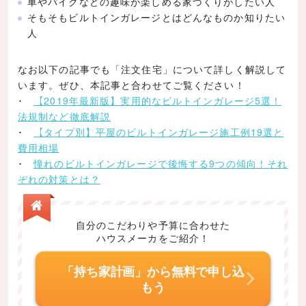
車やバイクなどの趣味が楽しめる家づくりがしたい人
ガレージを最優先に設計
そもそもビルトインガレージとはどんなものか知りたい
遊び心のあるバイク用ガレージ
人
平屋のガレージハウス
なお以下の記事でも「注文住宅」について詳しく解説して
カリフォルニアスタイルの大空間の平屋
います。ぜひ、本記事と合わせてご覧ください！
1000万円台で憧れのビルトインガレージを実現
･
【2019年最新版】実用的なビルトインガレージ5選！
法規制など徹底解説
そもそもビルトインガレージとは？
･
【タイプ別】平屋のビルトインガレージ施工例19選と
メリット
費用相場
･
憧れのビルトインガレージで後悔する9つの傾向！それ
いたずらや盗難、雨風から守ることができる
ぞれの対策とは？
家への出入りが楽になる
車の手入れがしやすい
自分のこだわりや予算に合わせた
税金を抑えられる場合も
ハウスメーカをご紹介！
デメリット
「持ち家計画」から無料で申し込
コストがかかる
もう
死角になりやすい