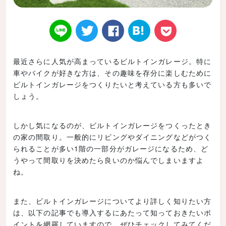
最近さらに人気が高まっているビルトインガレージ。特に
車やバイクが好きな方は、その趣味を存分に楽しむために
Twitt
Face
はてなブ
LINE
Poke
ビルトインガレージをつくりたいと考えている方も多いで
しょう。
しかし気になるのが、ビルトインガレージをつくったとき
の家の間取り。一般的にリビングやダイニングなどがつく
er
book
ックマー
t
られることが多い1階の一部分がガレージになるため、ど
うやって間取りを決めたら良いのか悩んでしまいますよ
ね。
また、ビルトインガレージについてより詳しく知りたい方
ク
は、以下の記事でも導入するにあたって知っておきたいポ
イントを網羅していますので、ぜひチェックしてみてくだ