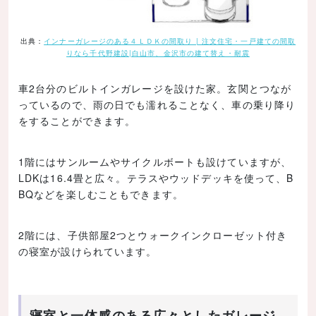
出典：
インナーガレージのある４ＬＤＫの間取り | 注文住宅・一戸建ての間取
りなら千代野建設|白山市、金沢市の建て替え・耐震
車2台分のビルトインガレージを設けた家。玄関とつなが
っているので、雨の日でも濡れることなく、車の乗り降り
をすることができます。
1階にはサンルームやサイクルボートも設けていますが、
LDKは16.4畳と広々。テラスやウッドデッキを使って、B
BQなどを楽しむこともできます。
2階には、子供部屋2つとウォークインクローゼット付き
の寝室が設けられています。
寝室と一体感のある広々としたガレージ