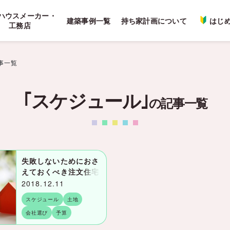
ハウスメーカー・
建築事例一覧
持ち家計画について
はじ
工務店
事一覧
｢スケジュール｣
の記事一覧
失敗しないためにおさ
えておくべき注文住宅
を建てるポイント30
2018.12.11
スケジュール
土地
会社選び
予算