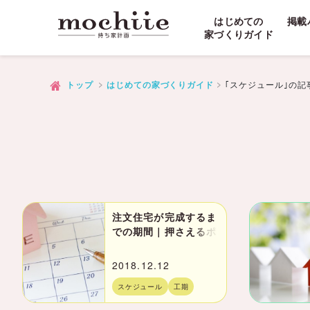
はじめての
掲載
家づくりガイド
｢スケジュール｣
の記
トップ
はじめての家づくりガイド
注文住宅が完成するま
での期間｜押さえるポ
イントと短くする方法
まで
2018.12.12
スケジュール
工期