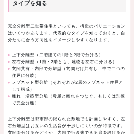
タイプを知る
完全分離型二世帯住宅といっても、構造のバリエーション
はいくつかあります。代表的なタイプを知っておくと、自
分たちに合う方向性をイメージしやすくなります。
上下分離型（二階建ての1階と2階で分ける）
左右分離型（1階・2階とも、建物を左右に分ける）
玄関共有・内部で分離型（玄関だけ共有し、中で二つの
住戸に分岐）
メゾネット型分離（それぞれが2層のメゾネット住戸と
して構成）
離れ・増築型分離（母屋と離れをつなぐ、もしくは別棟
で完全分離）
上下分離型は都市部の限られた敷地でも計画しやすく、左
右分離型はお互いの生活音が干渉しにくいのが特徴です。
玄関を分けるかどうか、内部で行き来できる扉を設けるか