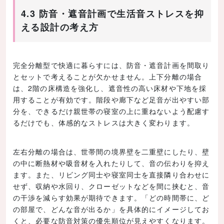
4.3 防音・遮音計画で生活音ストレスを抑
える設計の考え方
完全分離型で快適に暮らすには、防音・遮音計画を間取り
とセットで考えることが欠かせません。上下分離の場合
は、2階の床構造を強化し、遮音性の高い床材や下地を採
用することが有効です。階段や廊下など足音が出やすい部
分を、できるだけ親世帯の寝室の上に重ねないよう配慮す
るだけでも、体感的なストレスは大きく変わります。
左右分離の場合は、世帯間の境界壁を二重壁にしたり、壁
の中に断熱材や吸音材を入れたりして、音の伝わりを抑え
ます。また、リビング同士や寝室同士を直接隣り合わせに
せず、収納や水回り、クローゼットなどを間に挟むと、音
の干渉を減らす効果が期待できます。「どの時間帯に、ど
の部屋で、どんな音が出るか」を具体的にイメージしてお
くと、必要な防音対策の優先順位が見えやすくなります。