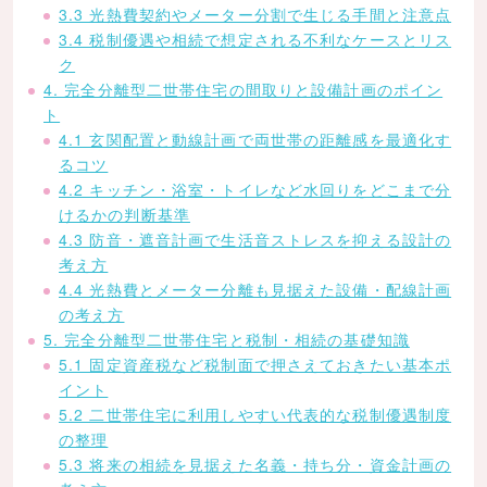
3.3 光熱費契約やメーター分割で生じる手間と注意点
3.4 税制優遇や相続で想定される不利なケースとリス
ク
4. 完全分離型二世帯住宅の間取りと設備計画のポイン
ト
4.1 玄関配置と動線計画で両世帯の距離感を最適化す
るコツ
4.2 キッチン・浴室・トイレなど水回りをどこまで分
けるかの判断基準
4.3 防音・遮音計画で生活音ストレスを抑える設計の
考え方
4.4 光熱費とメーター分離も見据えた設備・配線計画
の考え方
5. 完全分離型二世帯住宅と税制・相続の基礎知識
5.1 固定資産税など税制面で押さえておきたい基本ポ
イント
5.2 二世帯住宅に利用しやすい代表的な税制優遇制度
の整理
5.3 将来の相続を見据えた名義・持ち分・資金計画の