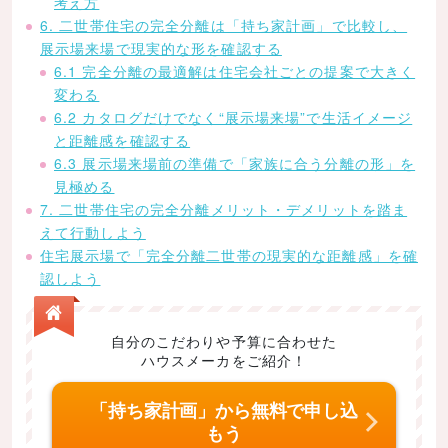
考え方
6. 二世帯住宅の完全分離は「持ち家計画」で比較し、
展示場来場で現実的な形を確認する
6.1 完全分離の最適解は住宅会社ごとの提案で大きく
変わる
6.2 カタログだけでなく“展示場来場”で生活イメージ
と距離感を確認する
6.3 展示場来場前の準備で「家族に合う分離の形」を
見極める
7. 二世帯住宅の完全分離メリット・デメリットを踏ま
えて行動しよう
住宅展示場で「完全分離二世帯の現実的な距離感」を確
認しよう
自分のこだわりや予算に合わせた
ハウスメーカをご紹介！
「持ち家計画」から無料で申し込
もう