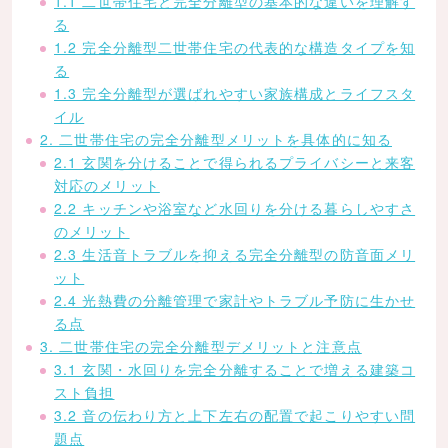
1.1 二世帯住宅と完全分離型の基本的な違いを理解す
る
1.2 完全分離型二世帯住宅の代表的な構造タイプを知
る
1.3 完全分離型が選ばれやすい家族構成とライフスタ
イル
2. 二世帯住宅の完全分離型メリットを具体的に知る
2.1 玄関を分けることで得られるプライバシーと来客
対応のメリット
2.2 キッチンや浴室など水回りを分ける暮らしやすさ
のメリット
2.3 生活音トラブルを抑える完全分離型の防音面メリ
ット
2.4 光熱費の分離管理で家計やトラブル予防に生かせ
る点
3. 二世帯住宅の完全分離型デメリットと注意点
3.1 玄関・水回りを完全分離することで増える建築コ
スト負担
3.2 音の伝わり方と上下左右の配置で起こりやすい問
題点