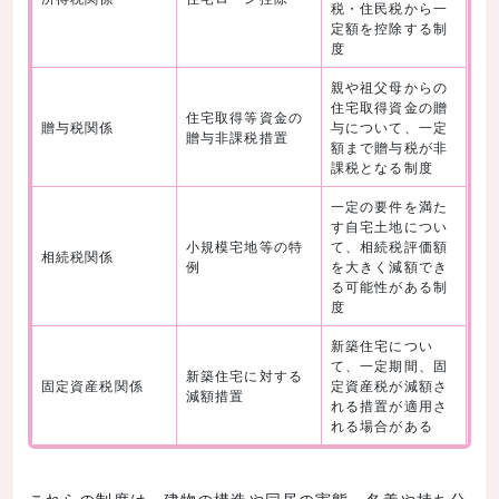
税・住民税から一
定額を控除する制
度
親や祖父母からの
住宅取得資金の贈
住宅取得等資金の
贈与税関係
与について、一定
贈与非課税措置
額まで贈与税が非
課税となる制度
一定の要件を満た
す自宅土地につい
小規模宅地等の特
て、相続税評価額
相続税関係
例
を大きく減額でき
る可能性がある制
度
新築住宅につい
て、一定期間、固
新築住宅に対する
固定資産税関係
定資産税が減額さ
減額措置
れる措置が適用さ
れる場合がある