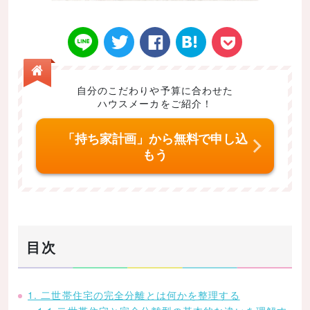
自分のこだわりや予算に合わせた
ハウスメーカをご紹介！
Twitt
Face
はてなブ
LINE
Poke
「持ち家計画」から無料で申し込
もう
er
book
ックマー
t
目次
ク
1. 二世帯住宅の完全分離とは何かを整理する