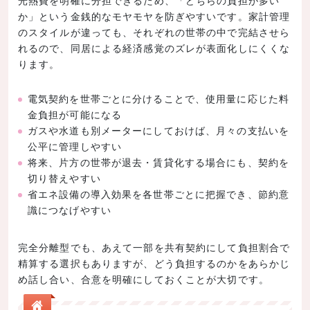
光熱費を明確に分担できるため、「どちらの負担が多い
か」という金銭的なモヤモヤを防ぎやすいです。家計管理
のスタイルが違っても、それぞれの世帯の中で完結させら
れるので、同居による経済感覚のズレが表面化しにくくな
ります。
電気契約を世帯ごとに分けることで、使用量に応じた料
金負担が可能になる
ガスや水道も別メーターにしておけば、月々の支払いを
公平に管理しやすい
将来、片方の世帯が退去・賃貸化する場合にも、契約を
切り替えやすい
省エネ設備の導入効果を各世帯ごとに把握でき、節約意
識につなげやすい
完全分離型でも、あえて一部を共有契約にして負担割合で
精算する選択もありますが、どう負担するのかをあらかじ
め話し合い、合意を明確にしておくことが大切です。