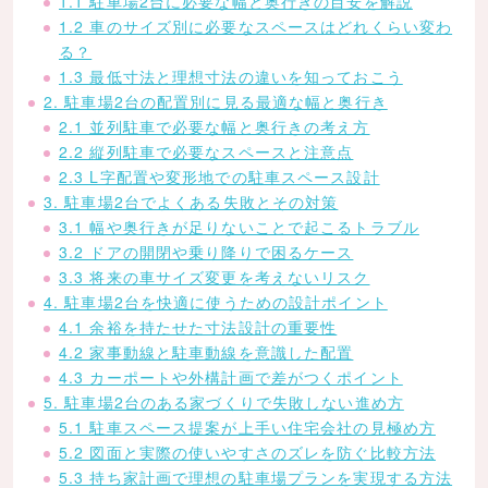
1.1 駐車場2台に必要な幅と奥行きの目安を解説
1.2 車のサイズ別に必要なスペースはどれくらい変わ
る？
1.3 最低寸法と理想寸法の違いを知っておこう
2. 駐車場2台の配置別に見る最適な幅と奥行き
2.1 並列駐車で必要な幅と奥行きの考え方
2.2 縦列駐車で必要なスペースと注意点
2.3 L字配置や変形地での駐車スペース設計
3. 駐車場2台でよくある失敗とその対策
3.1 幅や奥行きが足りないことで起こるトラブル
3.2 ドアの開閉や乗り降りで困るケース
3.3 将来の車サイズ変更を考えないリスク
4. 駐車場2台を快適に使うための設計ポイント
4.1 余裕を持たせた寸法設計の重要性
4.2 家事動線と駐車動線を意識した配置
4.3 カーポートや外構計画で差がつくポイント
5. 駐車場2台のある家づくりで失敗しない進め方
5.1 駐車スペース提案が上手い住宅会社の見極め方
5.2 図面と実際の使いやすさのズレを防ぐ比較方法
5.3 持ち家計画で理想の駐車場プランを実現する方法