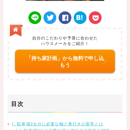
自分のこだわりや予算に合わせた
ハウスメーカをご紹介！
Twitt
Face
はてなブ
LINE
Poke
「持ち家計画」から無料で申し込
もう
er
book
ックマー
t
目次
ク
1. 駐車場2台分に必要な幅と奥行きの基準とは