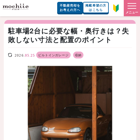
不動産売却を
掲載希望の方
お考えの方へ
はこちら
メニュー
駐車場2台に必要な幅・奥行きは？失
敗しない寸法と配置のポイント
ビルトインガレージ
収納
2026.
05.25