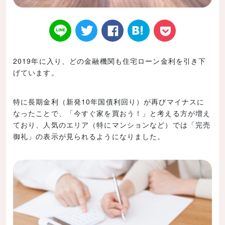
2019年に入り、どの金融機関も住宅ローン金利を引き下
げています。
Twitt
Face
はてなブ
LINE
Poke
特に長期金利（新発10年国債利回り）が再びマイナスに
なったことで、「今すぐ家を買おう！」と考える方が増え
ており、人気のエリア（特にマンションなど）では「完売
御礼」の表示が見られるようになりました。
er
book
ックマー
t
ク