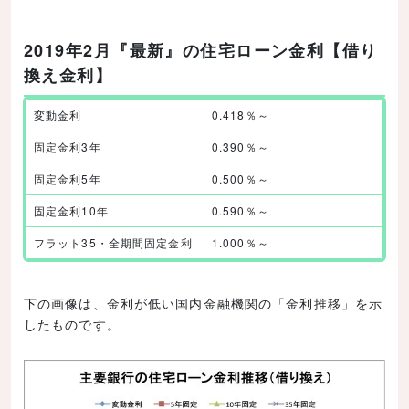
ソニー銀行｜住宅ローン
2019年2月『最新』の住宅ローン金利【借り
イオン銀行の住宅ローン
換え金利】
【イオン銀行住宅ローンの最新金利】
変動金利
0.418％～
イオン銀行｜住宅ローン 当初固定金利プラン 手
数料定率型
固定金利3年
0.390％～
イオン銀行｜住宅ローン 金利プラン 手数料定率
固定金利5年
0.500％～
型
固定金利10年
0.590％～
楽天銀行
フラット35・全期間固定金利
1.000％～
【楽天銀行住宅ローンの最新金利】
楽天銀行｜パワースマート住宅ローン
下の画像は、金利が低い国内金融機関の「金利推移」を示
りそな銀行
したものです。
【りそな住宅ローンの最新金利】
りそな銀行・りそな住宅ローン（金利プラン全期
間型）保証料一括前払い型