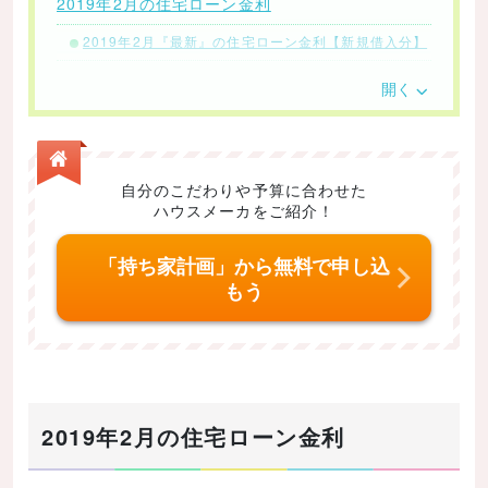
2019年2月の住宅ローン金利
2019年2月『最新』の住宅ローン金利【新規借入分】
2019年2月『最新』の住宅ローン金利【借り換え金
開く
利】
2019年2月・3月以降の住宅ローン金利推移はどう
なる？今後の金利動向
自分のこだわりや予算に合わせた
2018年一年間の住宅ローン金利推移
ハウスメーカをご紹介！
2018年一年間の住宅ローン金利の推移
「持ち家計画」から無料で申し込
2016年〜2017年までの住宅ローン金利の推移
もう
住宅ローン金利が最も低いのはネット銀行！
住宅ローン金利を引き下げる方法
住まいの購入やリフォームには、補助金や助成金も活
用しよう！
2019年2月の住宅ローン金利
2019年の最新金利を人気「低金利住宅ローン」10
選から読み解く！