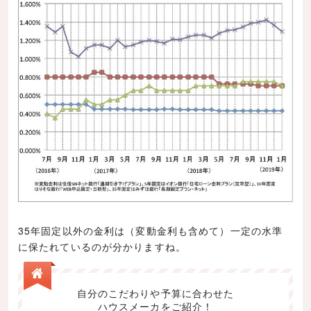
三菱東京UFJ銀行
【三菱東京UFJ銀行住宅ローンの最新金利】
三菱ＵＦＪ銀行・ネット専用住宅ローン変動金利
選択プラン
SBIマネープラザ
【SBIマネープラザ住宅ローンの最新金利】
住信SBIネット銀行｜ネット専用全疾病保障付住
宅ローン＜通期引下げプラン＞
新生銀行
【新生銀行住宅ローンの最新金利】
新生銀行｜住宅ローン 金利プラン 手数料定率型
35年固定以外の金利は（変動金利も含めて）一定の水準
住宅ローン金利で良くある質問
に保たれているのが分かりますね。
元金均等返済と元利均等返済の違いは何ですか
自分のこだわりや予算に合わせた
フラット35とはどのような住宅ローンですか
ハウスメーカをご紹介！