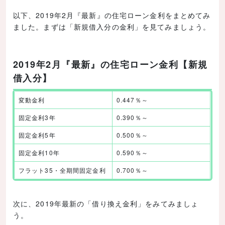
オススメの「低金利住宅ローン」
以下、2019年2月『最新』の住宅ローン金利をまとめてみ
住信SBIネット銀行
ました。まずは「新規借入分の金利」を見てみましょう。
【住信SBIネット銀行住宅ローンの最新金利】
住信SBIネット銀行｜フラット35
2019年2月『最新』の住宅ローン金利【新規
借入分】
住信SBIネット銀行｜ネット専用全疾病保障付住
宅ローン＜当初引下げプラン＞
変動金利
0.447％～
ARUHI（アルヒ）住宅ローン
固定金利3年
0.390％～
【ARUHI住宅ローンの最新金利】
固定金利5年
0.500％～
ARUHIフラット３５
固定金利10年
0.590％～
じぶん銀行
フラット35・全期間固定金利
0.700％～
【じぶん銀行住宅ローンの最新金利】
じぶん銀行住宅ローン（固定金利）
次に、2019年最新の「借り換え金利」をみてみましょ
ソニー銀行
う。
【ソニー銀行住宅ローンの最新金利】