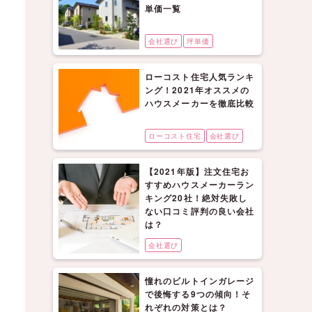
単価一覧
会社選び
坪単価
ローコスト住宅人気ランキ
ング！2021年オススメの
ハウスメーカーを徹底比較
ローコスト住宅
会社選び
【2021年版】注文住宅お
すすめハウスメーカーラン
キング20社！絶対失敗し
ない口コミ評判の良い会社
は？
会社選び
憧れのビルトインガレージ
で後悔する9つの傾向！そ
れぞれの対策とは？