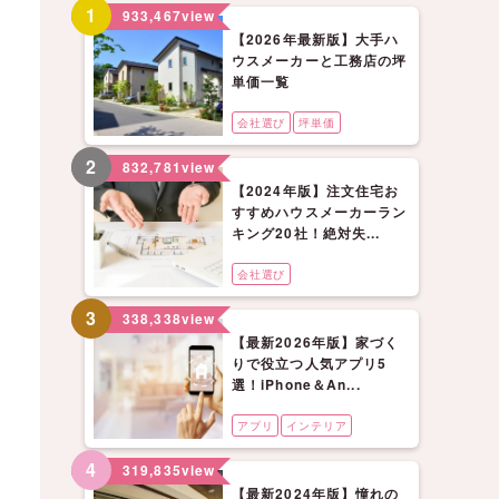
1
933,467
view
【2026年最新版】大手ハ
ウスメーカーと工務店の坪
単価一覧
会社選び
坪単価
2
832,781
view
【2024年版】注文住宅お
すすめハウスメーカーラン
キング20社！絶対失...
会社選び
3
338,338
view
【最新2026年版】家づく
りで役立つ人気アプリ5
選！iPhone＆An...
アプリ
インテリア
4
319,835
view
【最新2024年版】憧れの