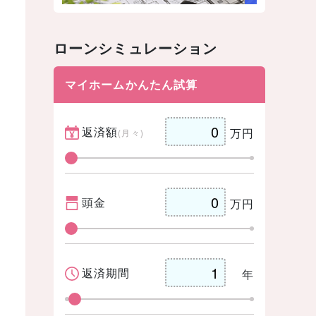
ローンシミュレーション
マイホームかんたん試算
返済額
万円
(月々)
頭金
万円
返済期間
年