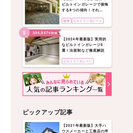
ビルトインガレージで後悔
する9つの傾向！それ...
後悔
ビルトインガレージ
5
304,947
view
【2024年最新版】実用的
なビルトインガレージ5
選！法規制など徹底解説
ビルトインガレージ
ピックアップ記事
【2021年最新版】大手ハ
ウスメーカーと工務店の坪