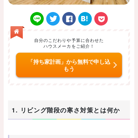
自分のこだわりや予算に合わせた
ハウスメーカをご紹介！
Twitt
Face
はてなブ
LINE
Poke
「持ち家計画」から無料で申し込
もう
er
book
ックマー
t
1. リビング階段の寒さ対策とは何か
ク