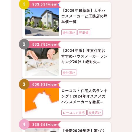
1
933,534
view
【2026年最新版】大手ハ
ウスメーカーと工務店の坪
単価一覧
会社選び
坪単価
2
832,782
view
【2024年版】注文住宅お
すすめハウスメーカーラン
キング20社！絶対失...
会社選び
3
600,938
view
ローコスト住宅人気ランキ
ング！2024年オススメの
ハウスメーカーを徹底...
ローコスト住宅
会社選び
4
338,358
view
【最新2026年版】家づく