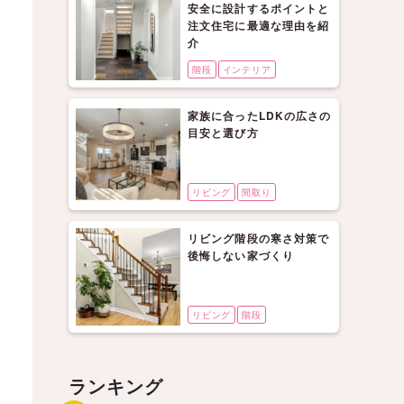
安全に設計するポイントと
注文住宅に最適な理由を紹
介
階段
インテリア
家族に合ったLDKの広さの
目安と選び方
リビング
間取り
リビング階段の寒さ対策で
後悔しない家づくり
リビング
階段
ランキング