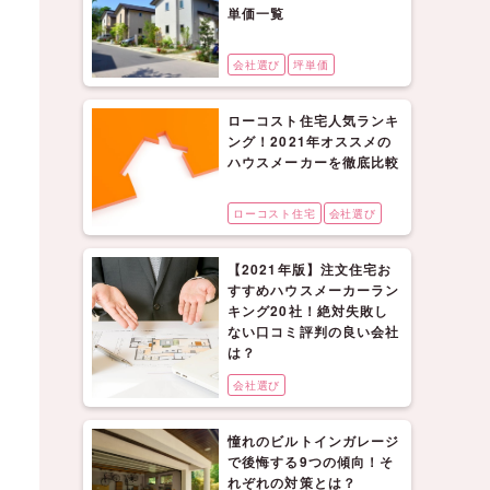
単価一覧
会社選び
坪単価
ローコスト住宅人気ランキ
ング！2021年オススメの
ハウスメーカーを徹底比較
ローコスト住宅
会社選び
【2021年版】注文住宅お
すすめハウスメーカーラン
キング20社！絶対失敗し
ない口コミ評判の良い会社
は？
会社選び
憧れのビルトインガレージ
で後悔する9つの傾向！そ
れぞれの対策とは？