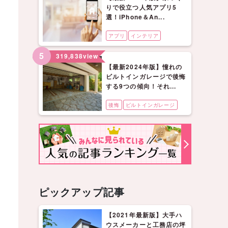
りで役立つ人気アプリ5
選！iPhone＆An...
アプリ
インテリア
5
319,838
view
【最新2024年版】憧れの
ビルトインガレージで後悔
する9つの傾向！それ...
後悔
ビルトインガレージ
ピックアップ記事
【2021年最新版】大手ハ
ウスメーカーと工務店の坪