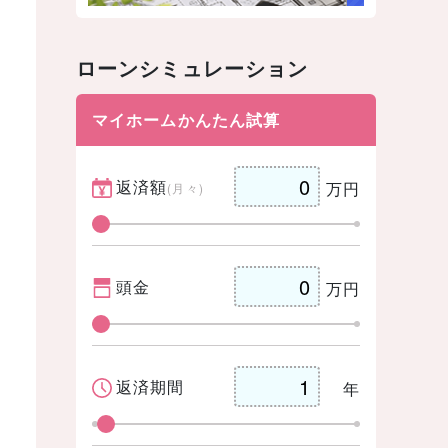
ローンシミュレーション
マイホームかんたん試算
返済額
万円
(月々)
頭金
万円
返済期間
年