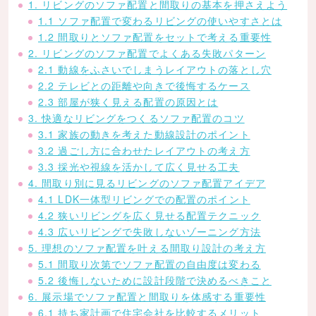
1. リビングのソファ配置と間取りの基本を押さえよう
1.1 ソファ配置で変わるリビングの使いやすさとは
1.2 間取りとソファ配置をセットで考える重要性
2. リビングのソファ配置でよくある失敗パターン
2.1 動線をふさいでしまうレイアウトの落とし穴
2.2 テレビとの距離や向きで後悔するケース
2.3 部屋が狭く見える配置の原因とは
3. 快適なリビングをつくるソファ配置のコツ
3.1 家族の動きを考えた動線設計のポイント
3.2 過ごし方に合わせたレイアウトの考え方
3.3 採光や視線を活かして広く見せる工夫
4. 間取り別に見るリビングのソファ配置アイデア
4.1 LDK一体型リビングでの配置のポイント
4.2 狭いリビングを広く見せる配置テクニック
4.3 広いリビングで失敗しないゾーニング方法
5. 理想のソファ配置を叶える間取り設計の考え方
5.1 間取り次第でソファ配置の自由度は変わる
5.2 後悔しないために設計段階で決めるべきこと
6. 展示場でソファ配置と間取りを体感する重要性
6.1 持ち家計画で住宅会社を比較するメリット