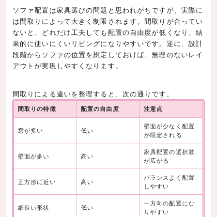
ソファ配置は家具選びの問題と思われがちですが、実際に
は間取りによって大きく制限されます。間取りが合ってい
ないと、どれだけ工夫しても配置の自由度が低くなり、結
果的に使いにくいリビングになりやすいです。逆に、設計
段階からソファの位置を想定しておけば、無理のないレイ
アウトが実現しやすくなります。
間取りによる違いを整理すると、次の通りです。
間取りの特徴
配置の自由度
注意点
壁面が少なく配置
窓が多い
低い
が限定される
家具配置の選択肢
壁面が多い
高い
が広がる
バランスよく配置
正方形に近い
高い
しやすい
一方向の配置にな
細長い形状
低い
りやすい