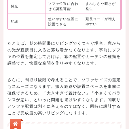
ソファ位置に合わ
まぶしさや暗さが
採光
せて調整可能
発生
使いやすい位置に
延長コードが増え
配線
設置できる
やすい
たとえば、朝の時間帯にリビングでくつろぐ場合、窓から
の光が直接目に入ると落ち着かなくなります。事前にソフ
ァの位置を想定しておけば、窓の配置やカーテンの種類を
調整でき、快適な空間を作りやすくなります。
さらに、間取り段階で考えることで、ソファサイズの選定
もスムーズになります。搬入経路や設置スペースを事前に
確保できるため、「大きすぎて置けない」「小さくてバラ
ンスが悪い」といった問題を避けやすくなります。間取り
とソファ配置は別々に考えるのではなく、同時に設計する
ことで完成度の高いリビングになります。