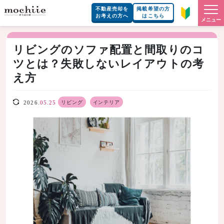
不動産売却を
掲載希望の方
お考えの方へ
はこちら
メニュー
リビングのソファ配置と間取りのコ
ツとは？失敗しないレイアウトの考
え方
リビング
インテリア
2026.
05.25