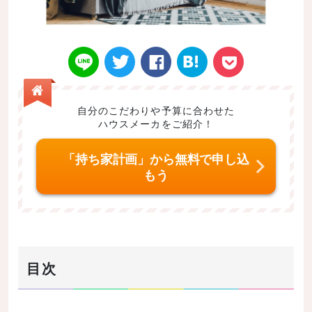
自分のこだわりや予算に合わせた
ハウスメーカをご紹介！
Twitt
Face
はてなブ
LINE
Poke
「持ち家計画」から無料で申し込
もう
er
book
ックマー
t
目次
ク