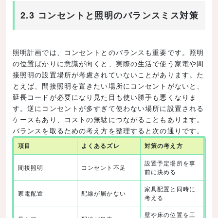
2.3 コンセントと照明のバランスミス対策
照明計画では、コンセントとのバランスも重要です。照明
の位置ばかりに意識が向くと、実際の生活で使う家電や間
接照明の設置場所が考慮されていないことがあります。た
とえば、間接照明を置きたい場所にコンセントがないと、
延長コードが必要になり見た目も使い勝手も悪くなりま
す。逆にコンセントが多すぎて使わない場所に設置される
ケースもあり、コストの無駄につながることもあります。
バランスを取るための考え方を整理すると次の通りです。
項目
よくあるズレ
対策の考え方
設置予定場所を事
間接照明
コンセント不足
前に決める
家具配置と同時に
家電配置
配線が届かない
考える
壁や床の位置を工