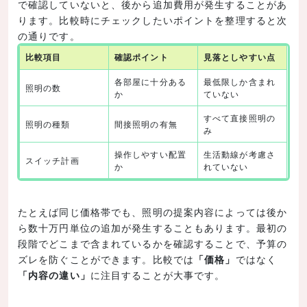
で確認していないと、後から追加費用が発生することがあ
ります。比較時にチェックしたいポイントを整理すると次
の通りです。
比較項目
確認ポイント
見落としやすい点
各部屋に十分ある
最低限しか含まれ
照明の数
か
ていない
すべて直接照明の
照明の種類
間接照明の有無
み
操作しやすい配置
生活動線が考慮さ
スイッチ計画
か
れていない
たとえば同じ価格帯でも、照明の提案内容によっては後か
ら数十万円単位の追加が発生することもあります。最初の
段階でどこまで含まれているかを確認することで、予算の
ズレを防ぐことができます。比較では
「価格」
ではなく
「内容の違い」
に注目することが大事です。