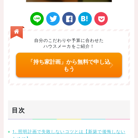
自分のこだわりや予算に合わせた
ハウスメーカをご紹介！
Twitt
Face
はてなブ
LINE
Poke
「持ち家計画」から無料で申し込
もう
er
book
ックマー
t
目次
ク
1. 照明計画で失敗しないコツとは【新築で後悔しない