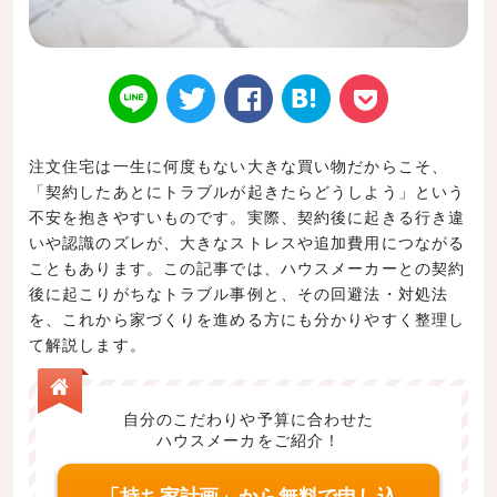
注文住宅は一生に何度もない大きな買い物だからこそ、
「契約したあとにトラブルが起きたらどうしよう」という
Twitt
Face
はてなブ
LINE
Poke
不安を抱きやすいものです。実際、契約後に起きる行き違
いや認識のズレが、大きなストレスや追加費用につながる
こともあります。この記事では、ハウスメーカーとの契約
後に起こりがちなトラブル事例と、その回避法・対処法
を、これから家づくりを進める方にも分かりやすく整理し
er
book
ックマー
t
て解説します。
自分のこだわりや予算に合わせた
ハウスメーカをご紹介！
ク
「持ち家計画」から無料で申し込