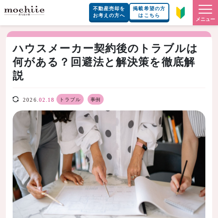
不動産売却を
掲載希望の方
お考えの方へ
はこちら
メニュー
ハウスメーカー契約後のトラブルは
何がある？回避法と解決策を徹底解
説
トラブル
事例
2026.
02.18