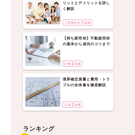
リットとデメリットを詳し
く解説
二世帯住宅
知識
【持ち家売却】不動産売却
の基本から成功のコツまで
計画
知識
境界確定測量と費用・トラ
ブルの全体像を徹底解説
土地
知識
ランキング