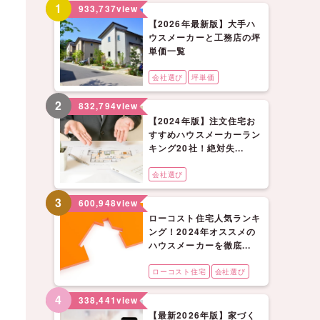
1
933,737
view
【2026年最新版】大手ハ
ウスメーカーと工務店の坪
単価一覧
会社選び
坪単価
2
832,794
view
【2024年版】注文住宅お
すすめハウスメーカーラン
キング20社！絶対失...
会社選び
3
600,948
view
ローコスト住宅人気ランキ
ング！2024年オススメの
ハウスメーカーを徹底...
ローコスト住宅
会社選び
4
338,441
view
【最新2026年版】家づく