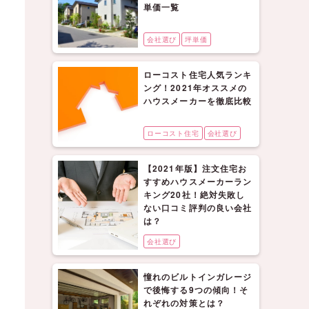
単価一覧
会社選び
坪単価
ローコスト住宅人気ランキ
ング！2021年オススメの
ハウスメーカーを徹底比較
ローコスト住宅
会社選び
【2021年版】注文住宅お
すすめハウスメーカーラン
キング20社！絶対失敗し
ない口コミ評判の良い会社
は？
会社選び
憧れのビルトインガレージ
で後悔する9つの傾向！そ
れぞれの対策とは？