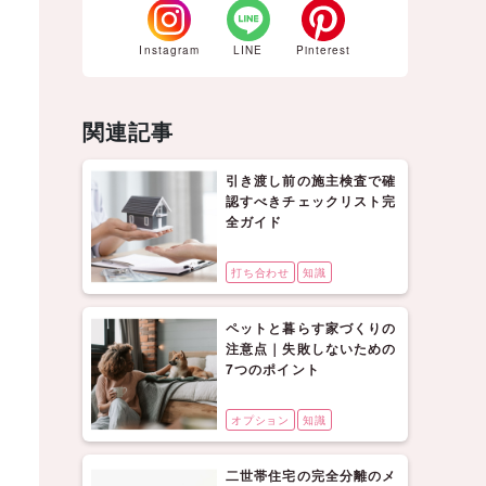
Instagram
LINE
Pinterest
関連記事
引き渡し前の施主検査で確
認すべきチェックリスト完
全ガイド
打ち合わせ
知識
ペットと暮らす家づくりの
注意点｜失敗しないための
7つのポイント
オプション
知識
二世帯住宅の完全分離のメ