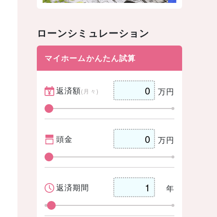
ローンシミュレーション
マイホームかんたん試算
返済額
万円
(月々)
頭金
万円
返済期間
年