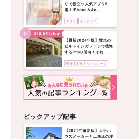
りで役立つ人気アプリ5
選！iPhone＆An...
アプリ
インテリア
5
319,851
view
【最新2024年版】憧れの
ビルトインガレージで後悔
する9つの傾向！それ...
後悔
ビルトインガレージ
ピックアップ記事
【2021年最新版】大手ハ
ウスメーカーと工務店の坪