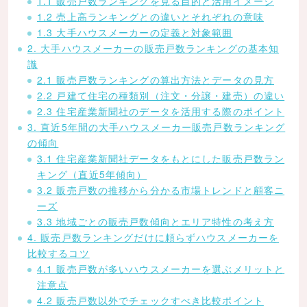
1.1 販売戸数ランキングを見る目的と活用イメージ
1.2 売上高ランキングとの違いとそれぞれの意味
1.3 大手ハウスメーカーの定義と対象範囲
2. 大手ハウスメーカーの販売戸数ランキングの基本知
識
2.1 販売戸数ランキングの算出方法とデータの見方
2.2 戸建て住宅の種類別（注文・分譲・建売）の違い
2.3 住宅産業新聞社のデータを活用する際のポイント
3. 直近5年間の大手ハウスメーカー販売戸数ランキング
の傾向
3.1 住宅産業新聞社データをもとにした販売戸数ラン
キング（直近5年傾向）
3.2 販売戸数の推移から分かる市場トレンドと顧客ニ
ーズ
3.3 地域ごとの販売戸数傾向とエリア特性の考え方
4. 販売戸数ランキングだけに頼らずハウスメーカーを
比較するコツ
4.1 販売戸数が多いハウスメーカーを選ぶメリットと
注意点
4.2 販売戸数以外でチェックすべき比較ポイント