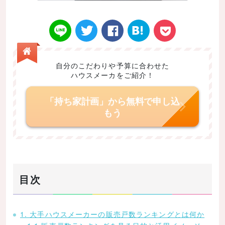
自分のこだわりや予算に合わせた
ハウスメーカをご紹介！
Twitt
Face
はてなブ
LINE
Poke
「持ち家計画」から無料で申し込
もう
er
book
ックマー
t
目次
ク
1. 大手ハウスメーカーの販売戸数ランキングとは何か