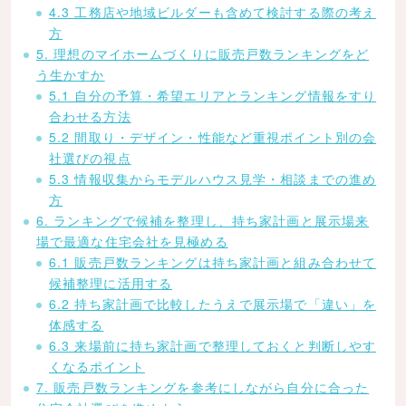
4.3 工務店や地域ビルダーも含めて検討する際の考え
方
5. 理想のマイホームづくりに販売戸数ランキングをど
う生かすか
5.1 自分の予算・希望エリアとランキング情報をすり
合わせる方法
5.2 間取り・デザイン・性能など重視ポイント別の会
社選びの視点
5.3 情報収集からモデルハウス見学・相談までの進め
方
6. ランキングで候補を整理し、持ち家計画と展示場来
場で最適な住宅会社を見極める
6.1 販売戸数ランキングは持ち家計画と組み合わせて
候補整理に活用する
6.2 持ち家計画で比較したうえで展示場で「違い」を
体感する
6.3 来場前に持ち家計画で整理しておくと判断しやす
くなるポイント
7. 販売戸数ランキングを参考にしながら自分に合った