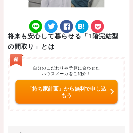
将来も安心して暮らせる「1階完結型
の間取り」とは
Twitt
Face
はてなブ
LINE
Poke
自分のこだわりや予算に合わせた
ハウスメーカをご紹介！
「持ち家計画」から無料で申し込
er
book
ックマー
t
もう
ク