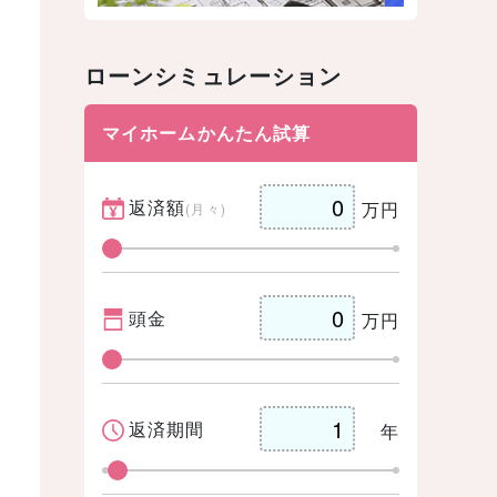
ローンシミュレーション
マイホームかんたん試算
返済額
万円
(月々)
頭金
万円
返済期間
年