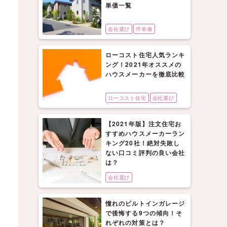
単価一覧
会社選び
坪単価
ローコスト住宅人気ランキ
ング！2021年オススメの
ハウスメーカーを徹底比較
ローコスト住宅
会社選び
【2021年版】注文住宅お
すすめハウスメーカーラン
キング20社！絶対失敗し
ない口コミ評判の良い会社
は？
会社選び
憧れのビルトインガレージ
で後悔する9つの傾向！そ
れぞれの対策とは？