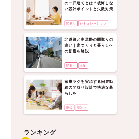
の一戸建てとは？後悔しな
い設計ポイントと失敗対策
間取り
シミュレーション
北道路と南道路の間取りの
違い｜家づくりと暮らしへ
の影響を解説
間取り
土地
家事ラクを実現する回遊動
線の間取り設計で快適な暮
らしを
動線
間取り
ランキング