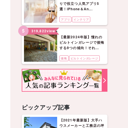
りで役立つ人気アプリ5
選！iPhone＆An...
アプリ
インテリア
5
319,822
view
【最新2024年版】憧れの
ビルトインガレージで後悔
する9つの傾向！それ...
後悔
ビルトインガレージ
ピックアップ記事
【2021年最新版】大手ハ
ウスメーカーと工務店の坪