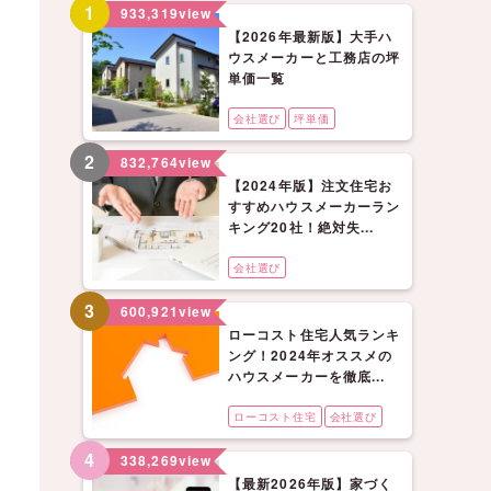
1
933,319
view
【2026年最新版】大手ハ
ウスメーカーと工務店の坪
単価一覧
会社選び
坪単価
2
832,764
view
【2024年版】注文住宅お
すすめハウスメーカーラン
キング20社！絶対失...
会社選び
3
600,921
view
ローコスト住宅人気ランキ
ング！2024年オススメの
ハウスメーカーを徹底...
ローコスト住宅
会社選び
4
338,269
view
【最新2026年版】家づく