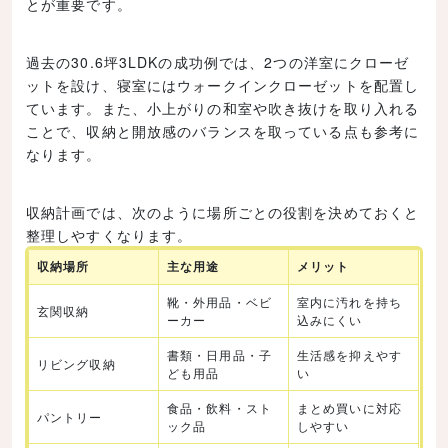
とが重要です。
過去の30.6坪3LDKの成功例では、2つの洋室にクローゼ
ットを設け、寝室にはウォークインクローゼットを配置し
ています。また、小上がりの和室や吹き抜けを取り入れる
ことで、収納と開放感のバランスを取っている点も参考に
なります。
収納計画では、次のように場所ごとの役割を決めておくと
整理しやすくなります。
収納場所
主な用途
メリット
靴・外用品・ベビ
室内に汚れを持ち
玄関収納
ーカー
込みにくい
書類・日用品・子
生活感を抑えやす
リビング収納
ども用品
い
食品・飲料・スト
まとめ買いに対応
パントリー
ック品
しやすい