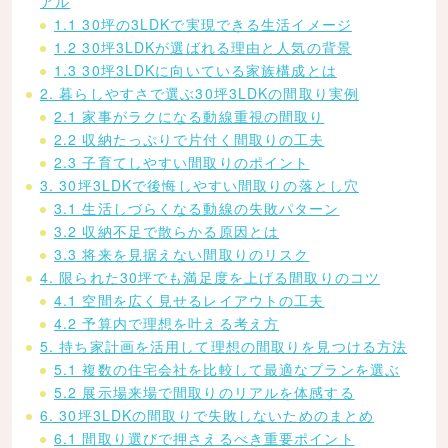
アル
1.1 30坪の3LDKで実現できる生活イメージ
1.2 30坪3LDKが選ばれる理由と人気の背景
1.3 30坪3LDKに向いている家族構成とは
2. 暮らしやすさで選ぶ30坪3LDKの間取り実例
2.1 家事がラクになる動線重視の間取り
2.2 収納たっぷりで片付く間取りの工夫
2.3 子育てしやすい間取りのポイント
3. 30坪3LDKで後悔しやすい間取りの落とし穴
3.1 生活しづらくなる動線の失敗パターン
3.2 収納不足で散らかる原因とは
3.3 将来を見据えない間取りのリスク
4. 限られた30坪でも満足度を上げる間取りのコツ
4.1 空間を広く見せるレイアウトの工夫
4.2 予算内で理想を叶える考え方
5. 持ち家計画を活用して理想の間取りを見つける方法
5.1 複数の住宅会社を比較して最適なプランを選ぶ
5.2 展示場来場で間取りのリアルを体感する
6. 30坪3LDKの間取りで失敗しないためのまとめ
6.1 間取り選びで押さえるべき重要ポイント