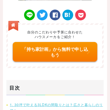
自分のこだわりや予算に合わせた
ハウスメーカをご紹介！
Twitt
Face
はてなブ
LINE
Poke
「持ち家計画」から無料で申し込
もう
er
book
ックマー
t
目次
ク
1. 30坪で叶える3LDKの間取りとは？広さと暮らしのリ