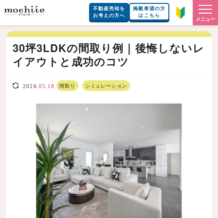
不動産売却を
掲載希望の方
お考えの方へ
はこちら
メニュー
30坪3LDKの間取り例｜後悔しないレ
イアウトと成功のコツ
間取り
シミュレーション
2026.
05.18