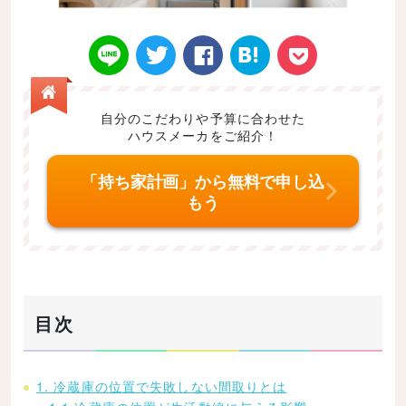
自分のこだわりや予算に合わせた
ハウスメーカをご紹介！
Twitt
Face
はてなブ
LINE
Poke
「持ち家計画」から無料で申し込
もう
er
book
ックマー
t
目次
ク
1. 冷蔵庫の位置で失敗しない間取りとは