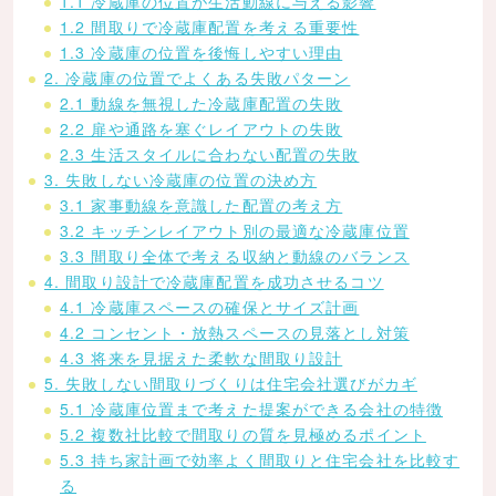
1.1 冷蔵庫の位置が生活動線に与える影響
1.2 間取りで冷蔵庫配置を考える重要性
1.3 冷蔵庫の位置を後悔しやすい理由
2. 冷蔵庫の位置でよくある失敗パターン
2.1 動線を無視した冷蔵庫配置の失敗
2.2 扉や通路を塞ぐレイアウトの失敗
2.3 生活スタイルに合わない配置の失敗
3. 失敗しない冷蔵庫の位置の決め方
3.1 家事動線を意識した配置の考え方
3.2 キッチンレイアウト別の最適な冷蔵庫位置
3.3 間取り全体で考える収納と動線のバランス
4. 間取り設計で冷蔵庫配置を成功させるコツ
4.1 冷蔵庫スペースの確保とサイズ計画
4.2 コンセント・放熱スペースの見落とし対策
4.3 将来を見据えた柔軟な間取り設計
5. 失敗しない間取りづくりは住宅会社選びがカギ
5.1 冷蔵庫位置まで考えた提案ができる会社の特徴
5.2 複数社比較で間取りの質を見極めるポイント
5.3 持ち家計画で効率よく間取りと住宅会社を比較す
る