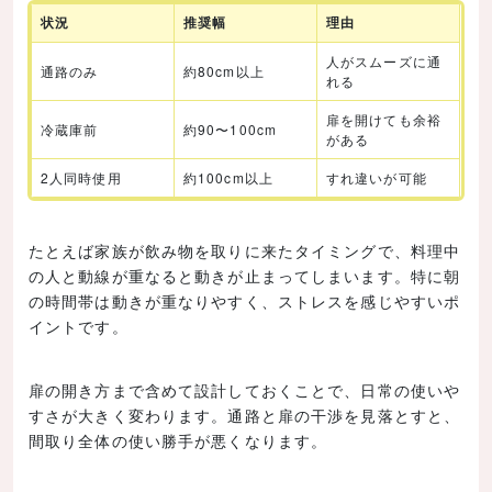
状況
推奨幅
理由
人がスムーズに通
通路のみ
約80cm以上
れる
扉を開けても余裕
冷蔵庫前
約90〜100cm
がある
2人同時使用
約100cm以上
すれ違いが可能
たとえば家族が飲み物を取りに来たタイミングで、料理中
の人と動線が重なると動きが止まってしまいます。特に朝
の時間帯は動きが重なりやすく、ストレスを感じやすいポ
イントです。
扉の開き方まで含めて設計しておくことで、日常の使いや
すさが大きく変わります。通路と扉の干渉を見落とすと、
間取り全体の使い勝手が悪くなります。