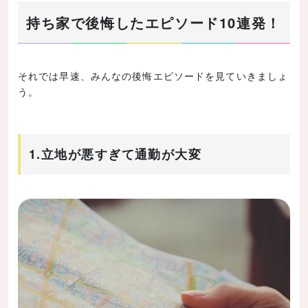
持ち家で後悔する人が多いポイント
持ち家で後悔したエピソード10連発！
立地・周辺環境
コスト
メンテナンス
それでは早速、みんなの後悔エピソードを見ていきましょ
う。
賃貸に住んでいる人はどんなことに後悔している
か
これまでの家賃の総額で家が買えることに気づいた
1.立地が悪すぎて通勤が大変
家族に残せる資産がない
高齢になった時のことを考えていなかった
まとめ