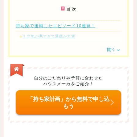
目次
持ち家で後悔したエピソード10連発！
1.立地が悪すぎて通勤が大変
2.維持費が想像以上
開く
3.引越しの自由がない
4.定年後もローンの支払いが終わらない
5.子供が育ち、家が狭くなった
自分のこだわりや予算に合わせた
ハウスメーカをご紹介！
6.時が経つにつれ過ごしにくいエリアになった
7.災害に耐えられるか不安
「持ち家計画」から無料で申し込
もう
8.努力しても理想の家にならない
9.隣家のことが気になってしまう
10.隣人トラブルが辛い