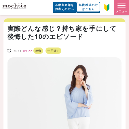
不動産売却を
掲載希望の方
お考えの方へ
はこちら
メニュー
実際どんな感じ？持ち家を手にして
後悔した10のエピソード
後悔
一戸建て
2021.
09.22