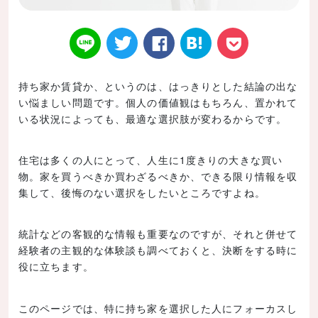
持ち家か賃貸か、というのは、はっきりとした結論の出な
い悩ましい問題です。個人の価値観はもちろん、置かれて
Twitt
Face
はてなブ
LINE
Poke
いる状況によっても、最適な選択肢が変わるからです。
住宅は多くの人にとって、人生に1度きりの大きな買い
物。家を買うべきか買わざるべきか、できる限り情報を収
集して、後悔のない選択をしたいところですよね。
er
book
ックマー
t
統計などの客観的な情報も重要なのですが、それと併せて
経験者の主観的な体験談も調べておくと、決断をする時に
役に立ちます。
ク
このページでは、特に持ち家を選択した人にフォーカスし