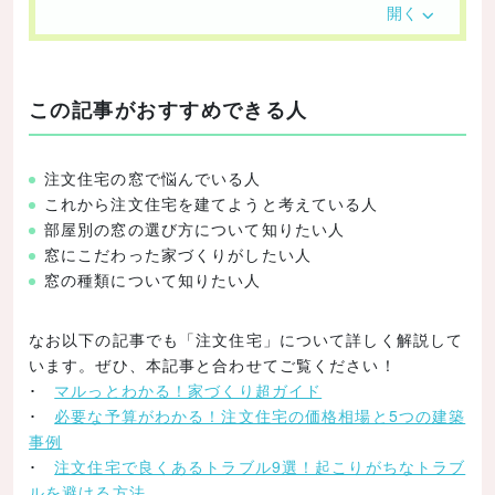
採光
開く
換気・通風
眺望
この記事がおすすめできる人
デザイン
防犯
注文住宅の窓で悩んでいる人
設置場所で見る失敗しない窓選びのポイント
これから注文住宅を建てようと考えている人
リビング・ダイニング
部屋別の窓の選び方について知りたい人
窓にこだわった家づくりがしたい人
キッチン
窓の種類について知りたい人
寝室
トイレ
なお以下の記事でも「注文住宅」について詳しく解説して
います。ぜひ、本記事と合わせてご覧ください！
浴室・脱衣所
･
マルっとわかる！家づくり超ガイド
子供部屋
･
必要な予算がわかる！注文住宅の価格相場と5つの建築
事例
廊下・階段
･
注文住宅で良くあるトラブル9選！起こりがちなトラブ
窓の種類別にメリット・デメリットを解説
ルを避ける方法