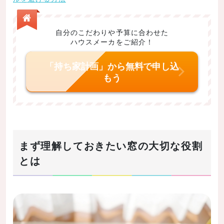
掃き出し窓
腰高窓
自分のこだわりや予算に合わせた
ハウスメーカをご紹介！
出窓
引き違い窓
「持ち家計画」から無料で申し込
もう
両開き窓
折りたたみ窓
オーニング窓
上げ下げ窓
まず理解しておきたい窓の大切な役割
FIX窓
とは
スリット窓
まとめ
記事の内容まとめ