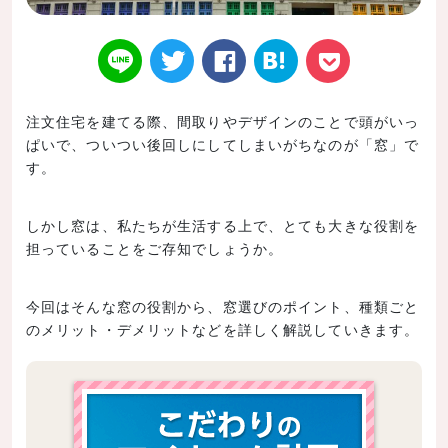
注文住宅を建てる際、間取りやデザインのことで頭がいっ
ぱいで、ついつい後回しにしてしまいがちなのが「窓」で
Twitt
Face
はてなブ
LINE
Poke
す。
しかし窓は、私たちが生活する上で、とても大きな役割を
担っていることをご存知でしょうか。
er
book
ックマー
t
今回はそんな窓の役割から、窓選びのポイント、種類ごと
のメリット・デメリットなどを詳しく解説していきます。
ク