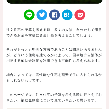
注文住宅の予算を考える時、多くの人は、自分たちで用意
できるお金を前提に資金計画を考えることでしょう。
Twitt
Face
はてなブ
LINE
Poke
それがもっとも堅実な方法であることは間違いありません
が、どういう住宅を建てるかによって、国や地方自治体が
用意する補助金制度を利用できる可能性も考えられます。
er
book
ックマー
t
場合によっては、高性能な住宅を割安で手に入れられるか
もしれないわけです。
このページでは、注文住宅の予算を考える際に押さえてお
きたい、補助金制度について見ていきたいと思います。
ク