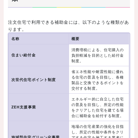
地域型住宅グリーン化事業
いくらもらえるか
注文住宅で利用できる補助金には、以下のような種類があ
ります。
申請方法
名称
概要
サステナブル建築物等先導事業
消費増税による、住宅購入の
いくらもらえるか
住まい給付金
負担軽減を目的とした給付金
申請方法
制度。
受け取るタイミング
省エネ性能や耐震性能に優れ
る住宅の普及を目指し、各種
次世代住宅ポイント制度
エネファーム設置補助金
製品と交換できるポイントを
交付する制度。
いくらもらえるか
エネルギー的に自立した住宅
申請方法
の普及を目指し、所定の性能
ZEH支援事業
をクリアした住宅を建てる場
受け取るタイミング
合に補助金を給付する制度。
注文住宅で利用できる減税が見込める税金の種類
地場の住宅産業の強化を目指
し、所定の性能や条件をクリ
所得税・住民税
地域型住宅グリーン化事業
アする住宅を施工する業者に