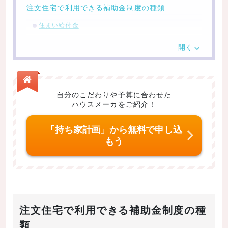
注文住宅で利用できる補助金制度の種類
住まい給付金
主な条件
開く
いくらもらえるか
申請方法
受け取るタイミング
自分のこだわりや予算に合わせた
ハウスメーカをご紹介！
次世代住宅ポイント制度
いくらもらえるか
「持ち家計画」から無料で申し込
もう
申請方法
受け取るタイミング
ZEH支援事業
いくらもらえるか
注文住宅で利用できる補助金制度の種
申請方法
類
受け取るタイミング