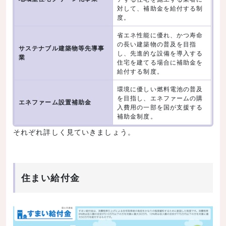
贈与税
対して、補助金を給付する制
度。
登録免許税
省エネ性能に優れ、かつ寿命
不動産取得税
の長い建築物の普及を目指
サステナブル建築物等先導事
し、先進的な設備を導入する
その他特例措置
業
住宅を建てる場合に補助金を
給付する制度。
認定長期優良住宅
環境に優しい燃料電池の普及
認定低炭素住宅
を目指し、エネファームの購
エネファーム設置補助金
まとめ
入費用の一部を国が支援する
補助金制度。
それぞれ詳しく見ていきましょう。
住まい給付金