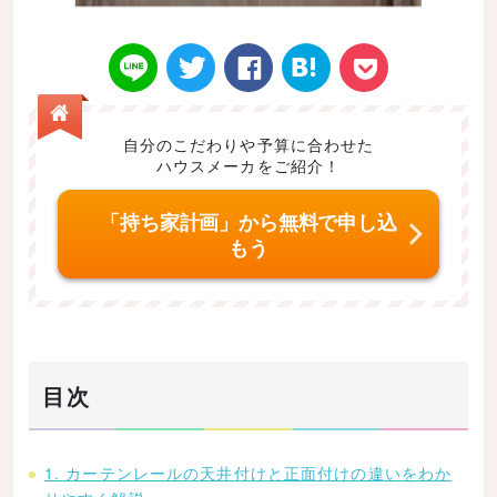
自分のこだわりや予算に合わせた
ハウスメーカをご紹介！
Twitt
Face
はてなブ
LINE
Poke
「持ち家計画」から無料で申し込
もう
er
book
ックマー
t
目次
ク
1. カーテンレールの天井付けと正面付けの違いをわか