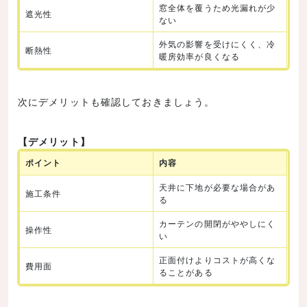
窓全体を覆うため光漏れが少
遮光性
ない
外気の影響を受けにくく、冷
断熱性
暖房効率が良くなる
次にデメリットも確認しておきましょう。
【デメリット】
ポイント
内容
天井に下地が必要な場合があ
施工条件
る
カーテンの開閉がややしにく
操作性
い
正面付けよりコストが高くな
費用面
ることがある