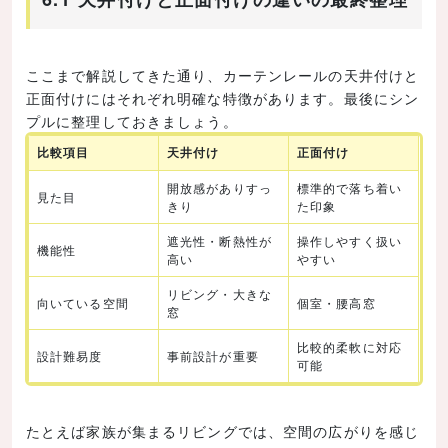
ここまで解説してきた通り、カーテンレールの天井付けと
正面付けにはそれぞれ明確な特徴があります。最後にシン
プルに整理しておきましょう。
比較項目
天井付け
正面付け
開放感がありすっ
標準的で落ち着い
見た目
きり
た印象
遮光性・断熱性が
操作しやすく扱い
機能性
高い
やすい
リビング・大きな
向いている空間
個室・腰高窓
窓
比較的柔軟に対応
設計難易度
事前設計が重要
可能
たとえば家族が集まるリビングでは、空間の広がりを感じ