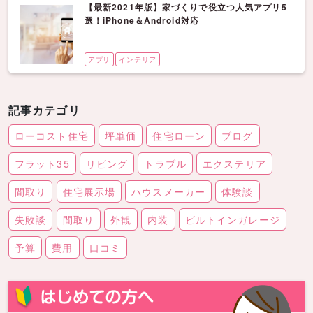
【最新2021年版】家づくりで役立つ人気アプリ5
選！iPhone＆Android対応
アプリ
インテリア
記事カテゴリ
ローコスト住宅
坪単価
住宅ローン
ブログ
フラット35
リビング
トラブル
エクステリア
間取り
住宅展示場
ハウスメーカー
体験談
失敗談
間取り
外観
内装
ビルトインガレージ
予算
費用
口コミ