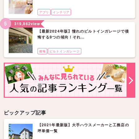
アプリ
インテリア
5
319,862
view
【最新2024年版】憧れのビルトインガレージで後
悔する9つの傾向！それ...
後悔
ビルトインガレージ
ピックアップ記事
【2021年最新版】大手ハウスメーカーと工務店の
坪単価一覧