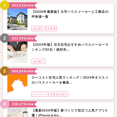
1
933,835
view
【2026年最新版】大手ハウスメーカーと工務店の
坪単価一覧
会社選び
坪単価
2
832,803
view
【2024年版】注文住宅おすすめハウスメーカーラ
ンキング20社！絶対失...
会社選び
3
600,954
view
ローコスト住宅人気ランキング！2024年オススメ
のハウスメーカーを徹底...
ローコスト住宅
会社選び
4
338,470
view
【最新2026年版】家づくりで役立つ人気アプリ5
選！iPhone＆An...