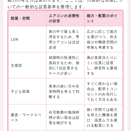
いての一般的な設置基準を整理します。
エアコンの必要性
能力・配置のポイ
部屋・空間
の目安
ント
家の中で最も長く
広さに応じて能力
滞在するため、専
を選びつつ、吹き
LDK
用エアコンはほぼ
抜けや隣接空間の
必須
有無も考慮する
就寝時の快適性に
風が直接当たりに
直結するため、個
くい位置に設置
主寝室
別に1台設置する
し、静音性も重視
ケースが多い
する
すぐに使わない場
将来の使い方や在
合は、配管とコン
子ども部屋
室時間を考えて判
セントのみ先行し
断する
ておく方法もある
狭い空間では能力
在宅勤務や勉強時
書斎・ワークスペ
を抑えた機種を選
間が長い場合は設
ース
び、温度ムラを避
置を検討する
ける配置にする