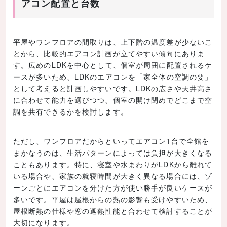
アコン配置と台数
平屋やワンフロアの間取りは、上下階の温度差が少ないこ
とから、比較的エアコン計画が立てやすい傾向にありま
す。広めのLDKを中心として、個室が周囲に配置されるケ
ースが多いため、LDKのエアコンを「家全体の空調の要」
として考えると計画しやすいです。LDKの広さや天井高さ
に合わせて能力を選びつつ、個室の開け閉めでどこまで空
調を共有できるかを検討します。
ただし、ワンフロアだからといってエアコン1台で全館を
まかなうのは、生活パターンによっては負担が大きくなる
こともあります。特に、寝室や水まわりがLDKから離れて
いる場合や、家族の就寝時間が大きく異なる場合には、ゾ
ーンごとにエアコンを分けた方が使い勝手が良いケースが
多いです。平屋は屋根からの熱の影響も受けやすいため、
屋根断熱の仕様や窓の遮熱性能と合わせて検討することが
大切になります。