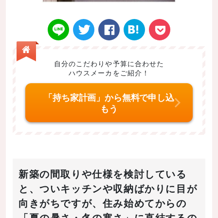
自分のこだわりや予算に合わせた
ハウスメーカをご紹介！
Twitt
Face
はてなブ
LINE
Poke
「持ち家計画」から無料で申し込
もう
er
book
ックマー
t
新築の間取りや仕様を検討している
と、ついキッチンや収納ばかりに目が
向きがちですが、住み始めてからの
ク
「夏の暑さ・冬の寒さ」に直結するの