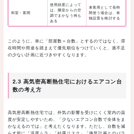
使用頻度によって
来客用として長時
は、隣室からの空
和室・客間
間使う場合は、単
調でまかなう例も
独設置を検討する
ある
このように、単に「部屋数＝台数」とするのではなく、滞
在時間や用途を踏まえて優先順位をつけていくと、過不足
の少ない計画に近づきやすくなります。
2.3 高気密高断熱住宅におけるエアコン台
数の考え方
高気密高断熱住宅では、外気の影響を受けにくく室内の温
度が安定しやすいため、「少ないエアコン台数で全体をま
かなえるのでは」と考えたくなります。ただし、台数を減
らす前に「温度ムラ」「結露リスク」「換気計画とのバラ