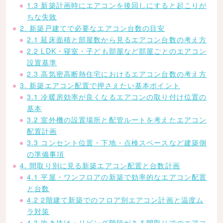
1.3 新築計画時にエアコンを後回しにすると起こりが
ちな失敗
2. 新築戸建てで必要なエアコン台数の目安
2.1 延床面積と部屋数から見るエアコン台数の考え方
2.2 LDK・寝室・子ども部屋など部屋ごとのエアコン
設置基準
2.3 高気密高断熱住宅におけるエアコン台数の考え方
3. 新築エアコン配置で押さえたい基本ポイント
3.1 冷暖房効率が良くなるエアコンの取り付け位置の
基本
3.2 室外機の設置場所と配管ルートを考えたエアコン
配置計画
3.3 コンセント位置・下地・点検スペースなど建築側
の準備事項
4. 間取り別に見る新築エアコン配置と台数計画
4.1 平屋・ワンフロアの新築で効率的なエアコン配置
と台数
4.2 2階建て新築でのフロア別エアコン計画と温度ム
ラ対策
4.3 吹き抜け・リビング階段がある間取りでのエアコ