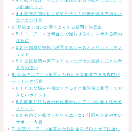
ン計画のコツ
4.4 将来の間仕切り変更や子ども部屋分割を見据えた
エアコン計画
5. 新築エアコン計画でよくある疑問と注意点
5.1 「エアコンは何台まで減らせるか」を考える際の
注意点
5.2 一部屋に複数台設置するケースとメリット・デメ
リット
5.3 全館空調や床下エアコンなど他の空調方式との考
え方の違い
6. 新築のエアコン配置と台数計画を相談できる専門パ
ートナーの活用
6.1 どんな悩みを相談できるかと相談前に整理してお
きたいポイント
6.2 間取り打ち合わせ段階からエアコン計画を任せる
メリット
6.3 初めての家づくりでもエアコン計画を進めやすい
サポート内容
7. 新築のエアコン配置と台数計画を成功させて快適な