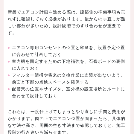
新築でエアコン計画を進める際は、建築側の準備事項も忘
れずに確認しておく必要があります。後からの手直しが難
しい部分が多いため、設計段階でのすり合わせが重要で
す。
エアコン専用コンセントの位置と容量を、設置予定位置
に合わせて計画しておく
室内機を固定するための下地補強を、石膏ボードの裏側
に入れておく
フィルター清掃や将来の交換作業に支障が出ないよう、
前面と下部の点検スペースを確保する
配管穴の位置やサイズを、室外機の設置場所とルートに
合わせて設計しておく
これらは、一度仕上げてしまうとやり直しに手間と費用が
かかります。図面上でエアコン位置が固まったら、具体的
な寸法や高さ、周囲の空き寸法まで確認しておくと、施工
段階の行き違いも減らせます。