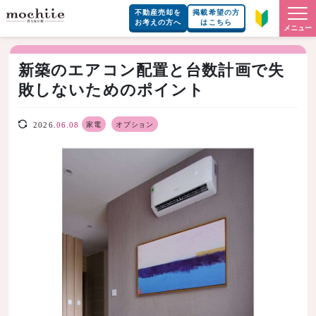
不動産売却を
掲載希望の方
お考えの方へ
はこちら
メニュー
新築のエアコン配置と台数計画で失
敗しないためのポイント
家電
オプション
2026.
06.08