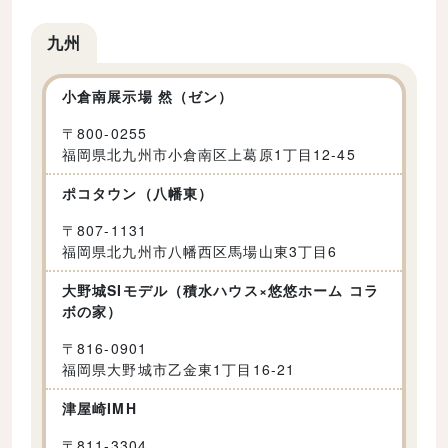
九州
小倉南展示場 然（ゼン）
〒
800-0255
福岡県北九州市小倉南区上葛原1丁目12-45
ポコタウン（八幡東）
〒
807-1131
福岡県北九州市八幡西区馬場山東3丁目6
大野城SIモデル（積水ハウス×悠悠ホーム コラ
ボの家）
〒
816-0901
福岡県大野城市乙金東1丁目16-21
津屋崎IMH
〒
811-3304