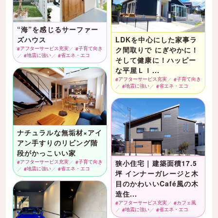
“海”を感じるサーファー
ズハウス
LDKを中心にした家事ラ
アフターサービス充実
子育て向き
ク間取りで にぎやかに！
地震に強い
省エネ・エコ
そして健康に！ハッピー
な平屋ＬＩ...
アフターサービス充実
子育て向き
地震に強い
省エネ・エコ
ナチュラルな無垢材×アイ
アン手すりのリビング階
段がかっこいい家
アフターサービス充実
子育て向き
狭小住宅｜建築面積17.5
地震に強い
省エネ・エコ
坪 インナーガレージと木
目のかわいいCafé風の木
造住...
アフターサービス充実
カフェ風
地震に強い
省エネ・エコ