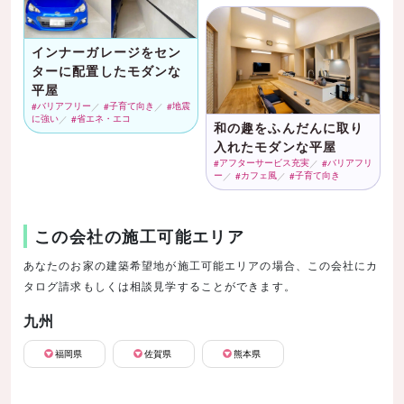
インナーガレージをセン
ターに配置したモダンな
平屋
バリアフリー
子育て向き
地震
に強い
省エネ・エコ
和の趣をふんだんに取り
入れたモダンな平屋
アフターサービス充実
バリアフリ
ー
カフェ風
子育て向き
この会社の施工可能エリア
あなたのお家の建築希望地が施工可能エリアの場合、この会社にカ
タログ請求もしくは相談見学することができます。
九州
福岡県
佐賀県
熊本県