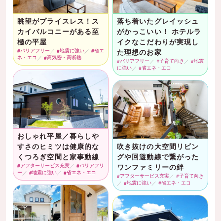
眺望がプライスレス！ス
落ち着いたグレイッシュ
カイバルコニーがある至
がかっこいい！ ホテルラ
極の平屋
イクなこだわりが実現し
バリアフリー
地震に強い
省エ
た理想のお家
ネ・エコ
高気密・高断熱
バリアフリー
子育て向き
地震
に強い
省エネ・エコ
おしゃれ平屋／暮らしや
すさのヒミツは健康的な
吹き抜けの大空間リビン
くつろぎ空間と家事動線
グや回遊動線で繋がった
アフターサービス充実
バリアフリ
ワンファミリーの絆
ー
地震に強い
省エネ・エコ
アフターサービス充実
子育て向き
地震に強い
省エネ・エコ