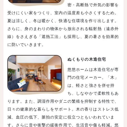
密・高断熱で外気の影響を
受けにくい家をつくり、室内の温度差も小さくするため。
夏は涼しく、冬は暖かく、快適な住環境を作り出します。
さらに、身のまわりの物体から放出される輻射熱（遠赤外
線）をさえぎる「遮熱工法」も採用し、夏の暑さを効果的
に防いでいきます。
ぬくもりの木造住宅
悠悠ホームは木造住宅が専
門の住宅メーカー。「木」
は、軽さと強さを併せ持
ち、しなやかで柔軟性もあ
ります。また、調湿作用やダニの繁殖を抑制する特性で、
日々の健康的な暮らしをサポート。木の香りはストレス低
減、血圧の低下、脈拍の安定に役立つともいわれていま
す。さらに音や衝撃の緩衝作用で、生活音や傷も軽減。悠