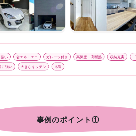
に強い
省エネ・エコ
ガレージ付き
高気密・高断熱
収納充実
害に強い
大きなキッチン
木造
事例のポイント①