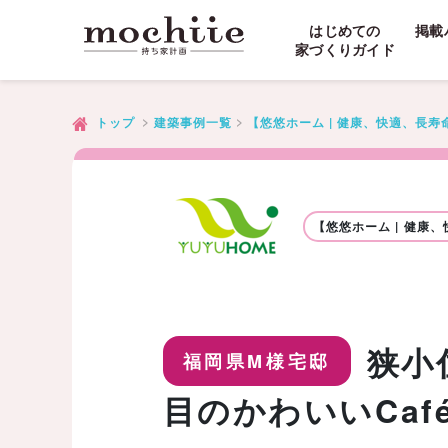
はじめての
掲載
家づくりガイド
トップ
建築事例一覧
【悠悠ホーム | 健康、快適、長寿
【悠悠ホーム | 健康
狭小
福岡県M様宅邸
目のかわいいCaf