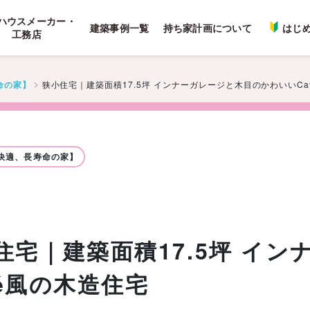
ハウスメーカー・
建築事例一覧
持ち家計画について
はじ
工務店
狭小住宅｜建築面積17.5坪 インナーガレージと木目のかわいいCa
命の家】
、快適、長寿命の家】
住宅｜建築面積17.5坪 イ
é風の木造住宅