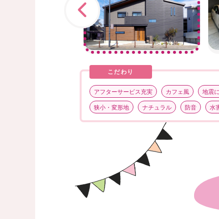
前へ
こだわり
アフターサービス充実
カフェ風
地震
狭小・変形地
ナチュラル
防音
水