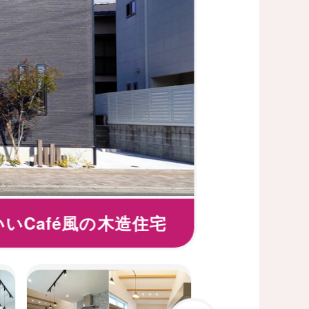
いCafé風の木造住宅
重厚感も