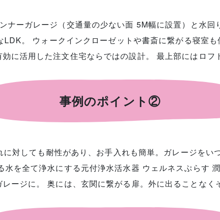
ンナーガレージ（交通量の少ない面 5M幅に設置）と水回
なLDK。 ウォークインクローゼットや書斎に繋がる寝室
有効に活用した注文住宅ならではの設計。 最上部にはロフ
事例のポイント②
の汚れに対しても耐性があり、お手入れも簡単。ガレージを
る水を全て浄水にする元付浄水活水器 ウェルネスぷらす 潤
ガレージに。 奥には、玄関に繋がる扉。外に出ることなく