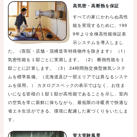
高気密・高断熱を保証
すべての家にかわらぬ高性
能を実現するために、199
9年より全棟高性能保証表
示システムを導入しまし
た。（医院・店舗・混構造等特殊物件を除きます） （1）
気密性能を１邸ごとに実測します。 （2） 断熱性能を１
邸ごとに計算します。 （3） 24時間熱交換型換気システ
ムを標準装備。（北海道及び一部エリアでは異なるシステ
ムを採用。） カタログスペックの表示ではなく、お住ま
いになる皆様の１邸１邸が高性能であることを示し、室内
の空気を常に新鮮に保ちながら、最低限の冷暖房で快適な
省エネ生活ができる、環境に配慮した家づくりをいたしま
す。
実大実験風景