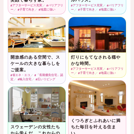
アフターサービス充実
バリアフリ
アフターサービス充実
バリアフリ
ー
子育て向き
地震に強い
ー
子育て向き
地震に強い
開放感のある空間で、ス
灯りにもてなされる穏や
ケールの大きな暮らしを
かな時間。
ご提案。
アフターサービス充実
バリアフリ
ー
子育て向き
地震に強い
省エネ・エコ
「長期優良住宅」認
定
輸入住宅
広いリビング
くつろぎとふれあいに満
スウェーデンの女性たち
ちた毎日を叶える住ま
から学んだ、これからの
い。