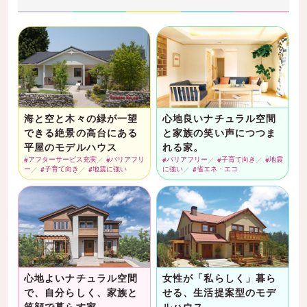
海と空と木々の緑が一望
心地良いナチュラル空間
できる絶景の高台にある
と家族の笑い声につつま
平屋のモデルハウス
れる家。
アフターサービス充実
バリアフリ
バリアフリー
子育て向き
地震
ー
子育て向き
地震に強い
に強い
省エネ・エコ
心地よいナチュラル空間
女性が「私らしく」暮ら
で、自分らしく、家族と
せる、生活提案型のモデ
笑顔で暮らす家。
ルハウス。