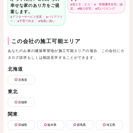
幸せな家のあり方をご提
省エネ・エコ
「長期優良住宅」認
定
輸入住宅
広いリビング
案します。
アフターサービス充実
バリアフリ
ー
子育て向き
地震に強い
この会社の施工可能エリア
あなたのお家の建築希望地が施工可能エリアの場合、この会社にカ
タログ請求もしくは相談見学することができます。
北海道
北海道
東北
宮城県
関東
茨城県
栃木県
群馬県
埼玉県