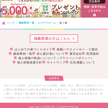
トップ
建築事例一覧
ヒラヤマホーム
集う家
掲載希望の方はこちら
はじめての家づくりガイド
掲載ハウスメーカー・工務店
建築事例一覧
持ち家計画について
運営会社
利用規約
個人情報の取扱いについて（プライバシーポリシー）
個人情報保護方針
サイトマップ
広告掲載について
免責事項
当サービスの提供、または当サービスの変更、遅延、中止、廃止その他当サービス
に関わり利用者または第三者が損害を被った場合でも、当社に故意又は重過失がな
い限り、当社は一切の責任を負わないものとします。利用者はこれを承認の上、自
己の責任において当サービスを利用するものとします。
Copyright © CERES INC. All Rights Reserved.