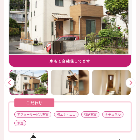
車も１台確保してます
こだわり
アフターサービス充実
省エネ・エコ
収納充実
ナチュラル
木造
前
次