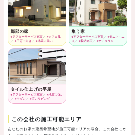
郷部の家
集う家
アフターサービス充実
カフェ風
アフターサービス充実
省エネ・エ
子育て向き
地震に強い
コ
収納充実
ナチュラル
タイル仕上げの平屋
アフターサービス充実
地震に強い
モダン
広いリビング
この会社の施工可能エリア
あなたのお家の建築希望地が施工可能エリアの場合、この会社にカ