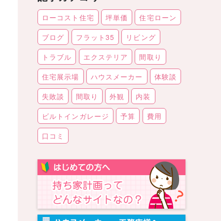
ローコスト住宅
坪単価
住宅ローン
ブログ
フラット35
リビング
トラブル
エクステリア
間取り
住宅展示場
ハウスメーカー
体験談
失敗談
間取り
外観
内装
ビルトインガレージ
予算
費用
口コミ