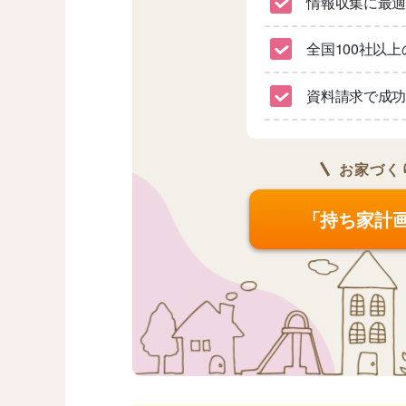
情報収集に最
全国100社以
資料請求で成功
お家づく
「持ち家計