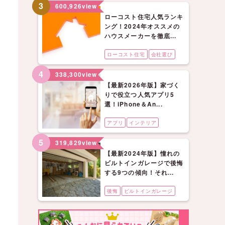
3
600,926
view
ローコスト住宅人気ランキ
ング！2024年オススメの
ハウスメーカーを徹底...
ローコスト住宅
会社選び
4
338,300
view
【最新2026年版】家づく
りで役立つ人気アプリ5
選！iPhone＆An...
アプリ
インテリア
5
319,829
view
【最新2024年版】憧れの
ビルトインガレージで後悔
する9つの傾向！それ...
後悔
ビルトインガレージ