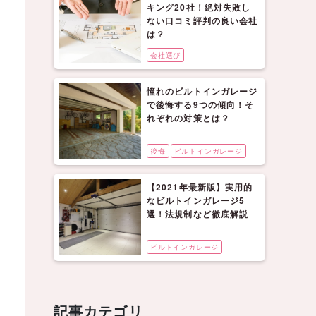
キング20社！絶対失敗し
ない口コミ評判の良い会社
は？
会社選び
憧れのビルトインガレージ
で後悔する9つの傾向！そ
れぞれの対策とは？
後悔
ビルトインガレージ
【2021年最新版】実用的
なビルトインガレージ5
選！法規制など徹底解説
ビルトインガレージ
記事カテゴリ