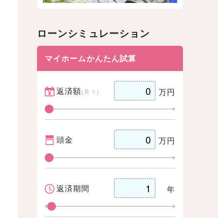
ローンシミュレーション
マイホームかんたん試算
返済額
万円
(月々)
頭金
万円
返済期間
年