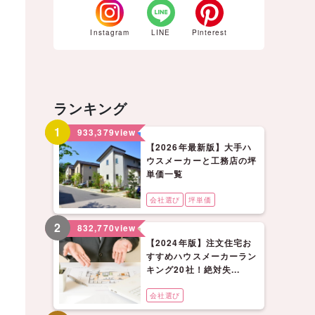
Instagram
LINE
Pinterest
ランキング
1
933,379
view
【2026年最新版】大手ハ
ウスメーカーと工務店の坪
単価一覧
会社選び
坪単価
2
832,770
view
【2024年版】注文住宅お
すすめハウスメーカーラン
キング20社！絶対失...
会社選び