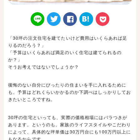
「30坪の注文住宅を建てたいけど費用はいくらあれば足
りるのだろう？」
Twitt
Face
はてなブ
LINE
Poke
「予算はいくらあれば満足のいく住宅は建てられるの
か？」
そうお考えではないでしょうか？
後悔のない自分にぴったりの住まいを手に入れるために
er
book
ックマー
t
も、予算はどれくらいかかるのか下調べはしっかりしてお
きたいところですね。
30坪の住宅といっても、実際の価格相場にはバラつきが
あります。というのも、家族のライフスタイルやこだわり
ク
によって、具体的な坪単価は30万円台にも100万円以上に
もなるからです。