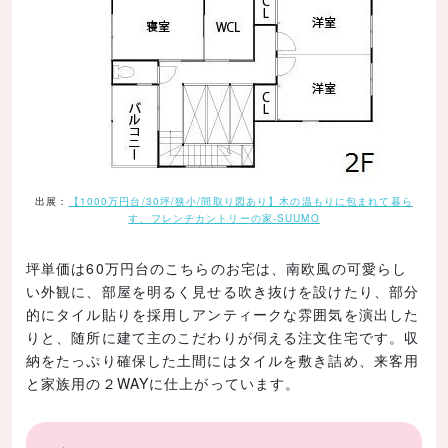
出展：
【1000万円台/30坪/狭小/間取り図あり】木の温もりに包まれて暮ら
す、フレンチカントリーの家-SUUMO
坪単価は60万円台のこちらのお宅は、南欧風の可愛らし
い外観に、部屋を明るく見せる吹き抜けを設けたり、部分
的にタイル貼りを採用しアンティークな雰囲気を演出した
りと、随所に建て主のこだわりが伺える注文住宅です。収
納をたっぷり確保した土間にはタイルを敷き詰め、来客用
と家族用の２WAYに仕上がっています。