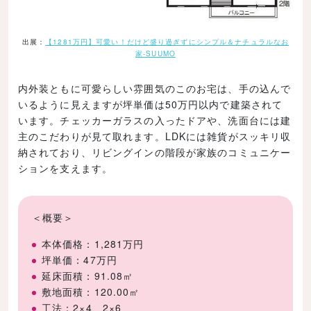
出展：
【1281万円】可愛い！だけど盛り過ぎずにシンプル＆ナチュラルなお
家-SUUMO
内外装ともに可愛らしい雰囲気のこのお宅は、手の込んで
いるように見えますが坪単価は50万円以内で建築されて
います。チェッカーガラスの入ったドアや、洗面台には建
主のこだわりが見て取れます。LDKには雑貨がスッキリ収
納されており、リビングインの階段が家族のコミュニケー
ションを支えます。
＜概要＞
本体価格：1,281万円
坪単価：47万円
延床面積：91.08㎡
敷地面積：120.00㎡
工法：2×4、2×6