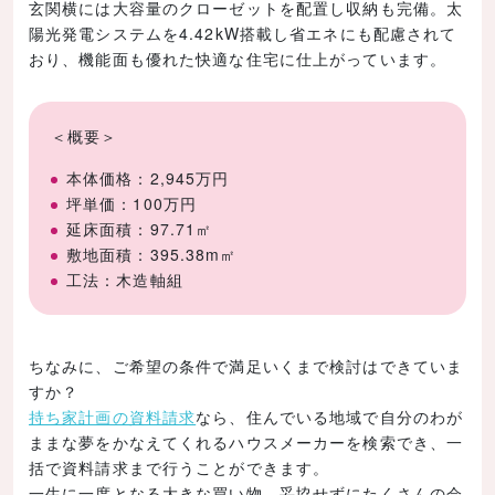
玄関横には大容量のクローゼットを配置し収納も完備。太
陽光発電システムを4.42kW搭載し省エネにも配慮されて
おり、機能面も優れた快適な住宅に仕上がっています。
＜概要＞
本体価格：2,945万円
坪単価：100万円
延床面積：97.71㎡
敷地面積：395.38m㎡
工法：木造軸組
ちなみに、ご希望の条件で満足いくまで検討はできていま
すか？
持ち家計画の資料請求
なら、住んでいる地域で自分のわが
ままな夢をかなえてくれるハウスメーカーを検索でき、一
括で資料請求まで行うことができます。
一生に一度となる大きな買い物、妥協せずにたくさんの会