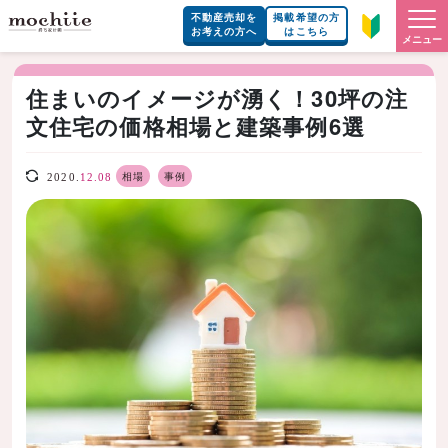
不動産売却を
掲載希望の方
お考えの方へ
はこちら
メニュー
住まいのイメージが湧く！30坪の注
文住宅の価格相場と建築事例6選
相場
事例
2020.
12.08