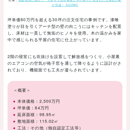
が完成！-SUUMO
坪単価80万円を超える30坪の注文住宅の事例です。漆喰
塗りが目を引くアーチ型の壁の向こうにはキッチンを配置
し、床材は一貫して無垢のヒノキを使用。木の温かみを家
中で感じられる平屋の住宅に仕上がっています。
2階の寝室にも吹抜けを設置して解放感をつくり、小屋裏
のエアコンの空気が格子窓を通して降りるように設計がさ
れており、機能面でも工夫が凝らされています。
＜概要＞
本体価格：2,500万円
坪単価：84万円
延床面積：98.95㎡
敷地面積：115.02㎡
工法：その他（独自認定工法等）