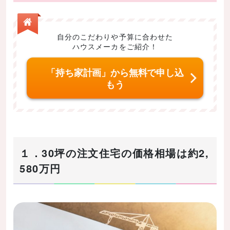
2-2.約27坪1,281万円の注文住宅
2-3.約29坪1,580万円の注文住宅
2-4.約31坪1,846万円の注文住宅
自分のこだわりや予算に合わせた
ハウスメーカをご紹介！
2-5.約30坪2,500万円の注文住宅
2-6.約30坪2,945万円の注文住宅
「持ち家計画」から無料で申し込
もう
３．自分にピッタリの建設業者選びの３つのポイ
ント
3-1.アフターサポート・保証内容重視の人はハウスメ
ーカーを選ぶ
3-2.設計・デザインにこだわりがある人は工務店を選
１．30坪の注文住宅の価格相場は約2,
ぶ
580万円
3-3.費用を抑えて注文住宅を建てたい人はローコスト
メーカーを選ぶ
４．まとめ