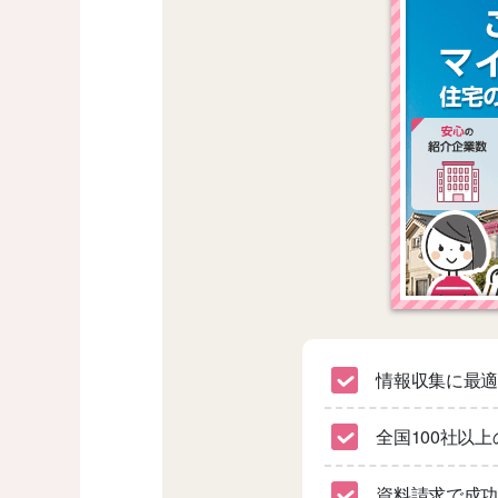
情報収集に最
全国100社以
資料請求で成功