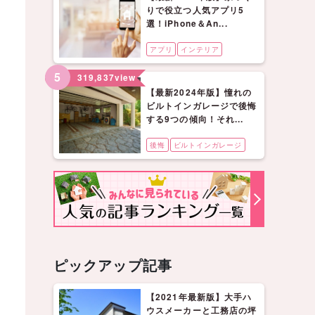
りで役立つ人気アプリ5
選！iPhone＆An...
アプリ
インテリア
5
319,837
view
【最新2024年版】憧れの
ビルトインガレージで後悔
する9つの傾向！それ...
後悔
ビルトインガレージ
ピックアップ記事
【2021年最新版】大手ハ
ウスメーカーと工務店の坪