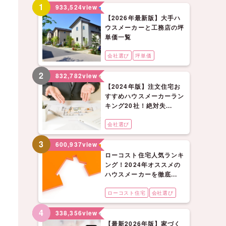
1
933,524
view
【2026年最新版】大手ハ
ウスメーカーと工務店の坪
単価一覧
会社選び
坪単価
2
832,782
view
【2024年版】注文住宅お
すすめハウスメーカーラン
キング20社！絶対失...
会社選び
3
600,937
view
ローコスト住宅人気ランキ
ング！2024年オススメの
ハウスメーカーを徹底...
ローコスト住宅
会社選び
4
338,356
view
【最新2026年版】家づく