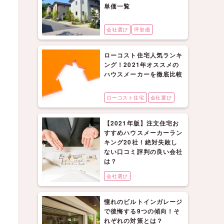
単価一覧
会社選び
坪単価
ローコスト住宅人気ランキ
ング！2021年オススメの
ハウスメーカーを徹底比較
ローコスト住宅
会社選び
【2021年版】注文住宅お
すすめハウスメーカーラン
キング20社！絶対失敗し
ない口コミ評判の良い会社
は？
会社選び
憧れのビルトインガレージ
で後悔する9つの傾向！そ
れぞれの対策とは？