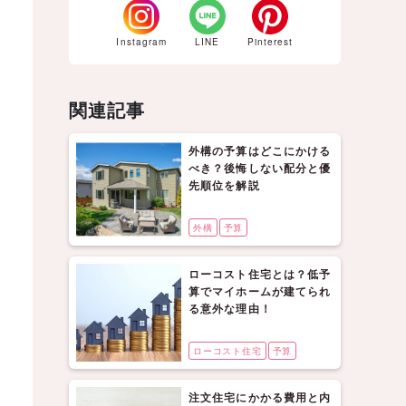
Instagram
LINE
Pinterest
関連記事
外構の予算はどこにかける
べき？後悔しない配分と優
先順位を解説
外構
予算
ローコスト住宅とは？低予
算でマイホームが建てられ
る意外な理由！
ローコスト住宅
予算
注文住宅にかかる費用と内