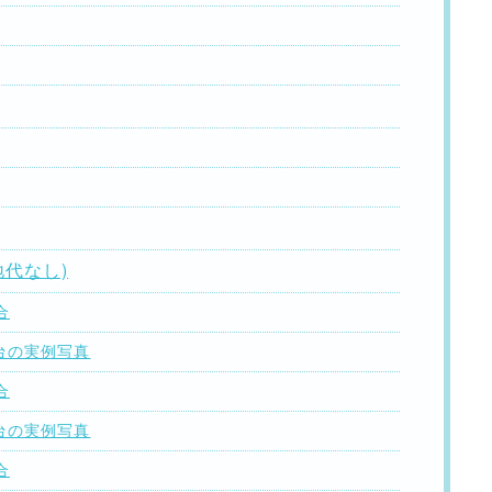
地代なし)
合
円台の実例写真
合
円台の実例写真
合