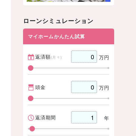
ローンシミュレーション
マイホームかんたん試算
返済額
万円
(月々)
頭金
万円
返済期間
年