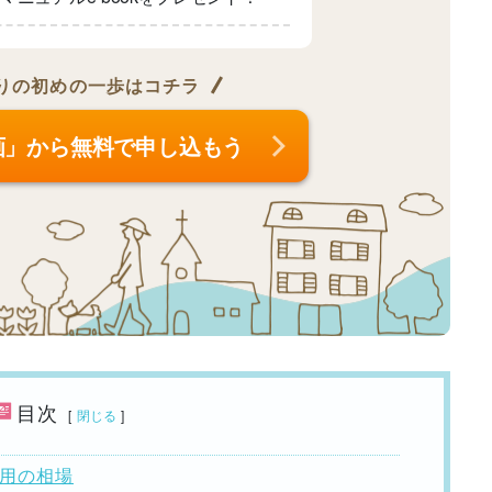
りの
初めの一歩はコチラ
画」から無料で申し込もう
目次
[
閉じる
]
費用の相場