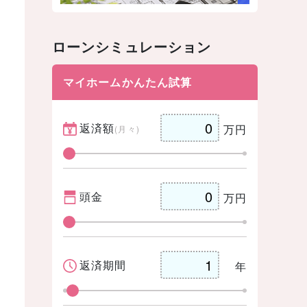
ローンシミュレーション
マイホームかんたん試算
返済額
万円
(月々)
頭金
万円
返済期間
年