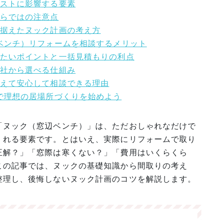
コストに影響する要素
ならではの注意点
見据えたヌック計画の考え方
辺ベンチ）リフォームを相談するメリット
討したいポイントと一括見積もりの利点
会社から選べる仕組み
抑えて安心して相談できる理由
ムで理想の居場所づくりを始めよう
「ヌック（窓辺ベンチ）」は、ただおしゃれなだけで
くれる要素です。とはいえ、実際にリフォームで取り
正解？」「窓際は寒くない？」「費用はいくらくら
この記事では、ヌックの基礎知識から間取りの考え
整理し、後悔しないヌック計画のコツを解説します。