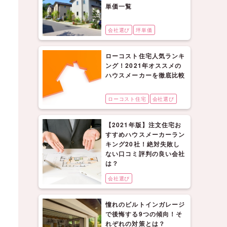
単価一覧
会社選び
坪単価
ローコスト住宅人気ランキ
ング！2021年オススメの
ハウスメーカーを徹底比較
ローコスト住宅
会社選び
【2021年版】注文住宅お
すすめハウスメーカーラン
キング20社！絶対失敗し
ない口コミ評判の良い会社
は？
会社選び
憧れのビルトインガレージ
で後悔する9つの傾向！そ
れぞれの対策とは？