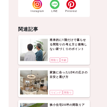
Instagram
LINE
Pinterest
関連記事
将来的に1階だけで暮らせ
る間取りの考え方と後悔し
ない家づくりのポイント
間取り
年齢
家族に合ったLDKの広さの
目安と選び方
リビング
間取り
狭小住宅20坪の間取りア