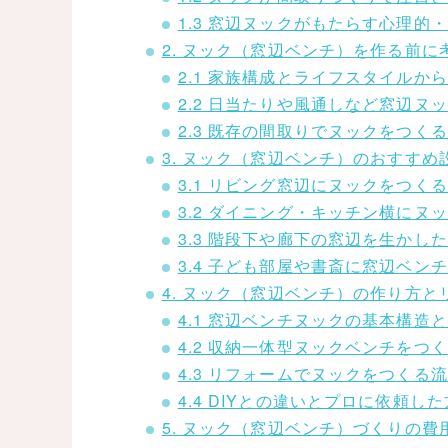
1.3 窓辺ヌックがもたらす心理的
2. ヌック（窓辺ベンチ）を作る前
2.1 家族構成とライフスタイルか
2.2 日当たりや風通しなど窓辺ヌ
2.3 既存の間取りでヌックをつく
3. ヌック（窓辺ベンチ）のおすす
3.1 リビング窓辺にヌックをつく
3.2 ダイニング・キッチン横にヌ
3.3 階段下や廊下の窓辺を生かし
3.4 子ども部屋や書斎に窓辺ベン
4. ヌック（窓辺ベンチ）の作り方
4.1 窓辺ベンチヌックの基本構造
4.2 収納一体型ヌックベンチをつ
4.3 リフォームでヌックをつくる
4.4 DIYとの違いとプロに依頼し
5. ヌック（窓辺ベンチ）づくりの