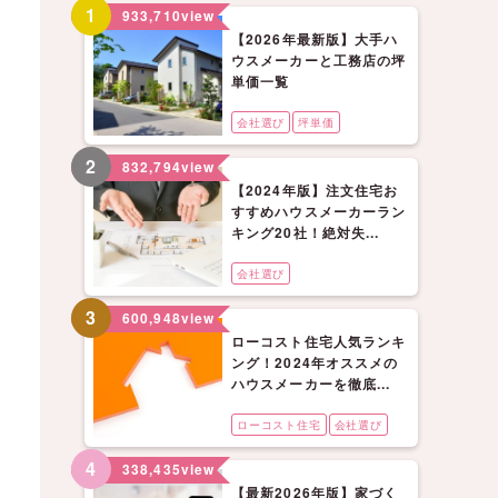
1
933,710
view
【2026年最新版】大手ハ
ウスメーカーと工務店の坪
単価一覧
会社選び
坪単価
2
832,794
view
【2024年版】注文住宅お
すすめハウスメーカーラン
キング20社！絶対失...
会社選び
3
600,948
view
ローコスト住宅人気ランキ
ング！2024年オススメの
ハウスメーカーを徹底...
ローコスト住宅
会社選び
4
338,435
view
【最新2026年版】家づく