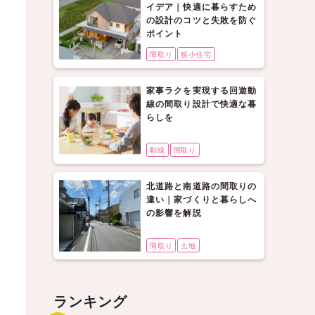
イデア｜快適に暮らすため
の設計のコツと失敗を防ぐ
ポイント
間取り
狭小住宅
家事ラクを実現する回遊動
線の間取り設計で快適な暮
らしを
動線
間取り
北道路と南道路の間取りの
違い｜家づくりと暮らしへ
の影響を解説
間取り
土地
ランキング