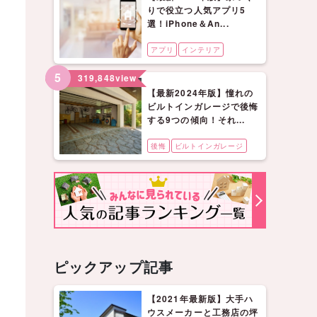
りで役立つ人気アプリ5
選！iPhone＆An...
アプリ
インテリア
5
319,848
view
【最新2024年版】憧れの
ビルトインガレージで後悔
する9つの傾向！それ...
後悔
ビルトインガレージ
ピックアップ記事
【2021年最新版】大手ハ
ウスメーカーと工務店の坪