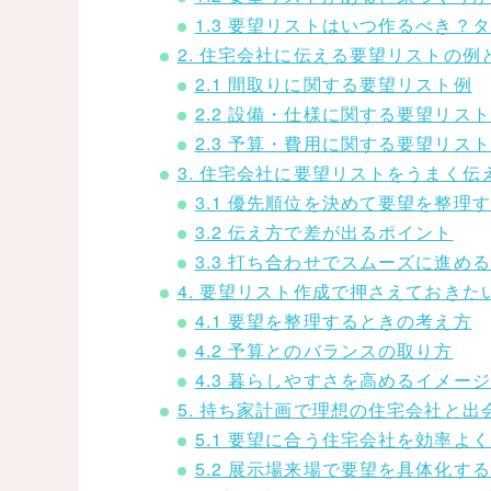
1.3 要望リストはいつ作るべき？
2. 住宅会社に伝える要望リストの例
2.1 間取りに関する要望リスト例
2.2 設備・仕様に関する要望リス
2.3 予算・費用に関する要望リス
3. 住宅会社に要望リストをうまく伝
3.1 優先順位を決めて要望を整理
3.2 伝え方で差が出るポイント
3.3 打ち合わせでスムーズに進め
4. 要望リスト作成で押さえておきた
4.1 要望を整理するときの考え方
4.2 予算とのバランスの取り方
4.3 暮らしやすさを高めるイメー
5. 持ち家計画で理想の住宅会社と出
5.1 要望に合う住宅会社を効率よ
5.2 展示場来場で要望を具体化す