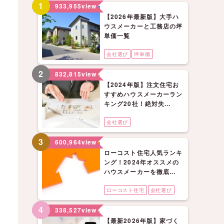
1
933,955
view
【2026年最新版】大手ハ
ウスメーカーと工務店の坪
単価一覧
会社選び
坪単価
2
832,815
view
【2024年版】注文住宅お
すすめハウスメーカーラン
キング20社！絶対失...
会社選び
3
600,964
view
ローコスト住宅人気ランキ
ング！2024年オススメの
ハウスメーカーを徹底...
ローコスト住宅
会社選び
4
338,527
view
【最新2026年版】家づく