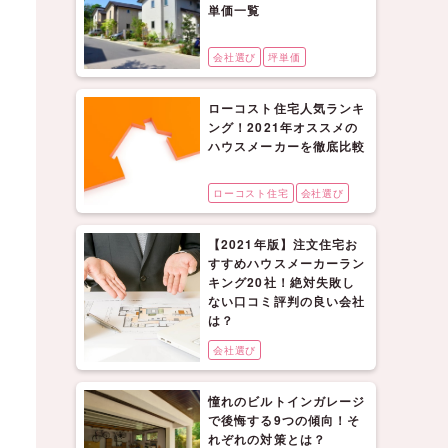
単価一覧
会社選び
坪単価
ローコスト住宅人気ランキ
ング！2021年オススメの
ハウスメーカーを徹底比較
ローコスト住宅
会社選び
【2021年版】注文住宅お
すすめハウスメーカーラン
キング20社！絶対失敗し
ない口コミ評判の良い会社
は？
会社選び
憧れのビルトインガレージ
で後悔する9つの傾向！そ
れぞれの対策とは？