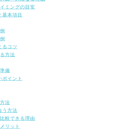
タイミングの目安
と基本項目
ト例
ト例
えるコツ
する方法
る準備
いポイント
ジ方法
会う方法
く比較できる理由
るメリット