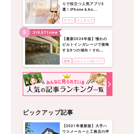
りで役立つ人気アプリ5
選！iPhone＆An...
アプリ
インテリア
5
319,871
view
【最新2024年版】憧れの
ビルトインガレージで後悔
する9つの傾向！それ...
後悔
ビルトインガレージ
ピックアップ記事
【2021年最新版】大手ハ
ウスメーカーと工務店の坪