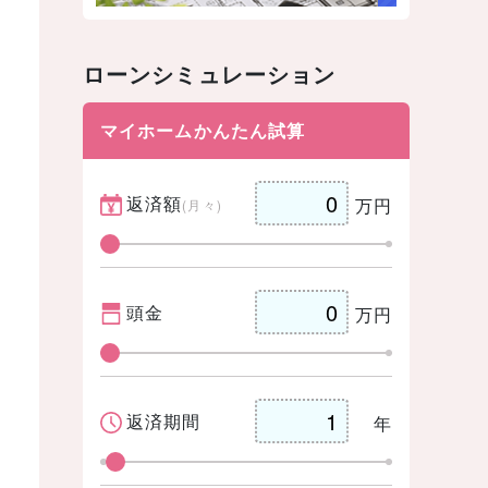
ローンシミュレーション
マイホームかんたん試算
返済額
万円
(月々)
頭金
万円
返済期間
年