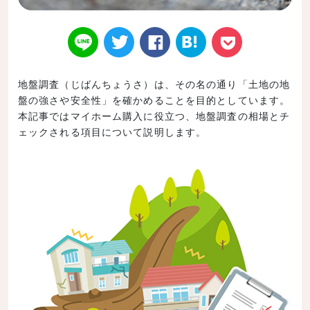
地盤調査（じばんちょうさ）は、その名の通り「土地の地
盤の強さや安全性」を確かめることを目的としています。
Twitt
Face
はてなブ
LINE
Poke
本記事ではマイホーム購入に役立つ、地盤調査の相場とチ
ェックされる項目について説明します。
er
book
ックマー
t
ク