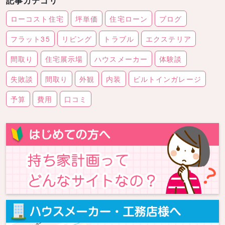
記事カテゴリ
ローコスト住宅
坪単価
住宅ローン
ブログ
フラット35
リビング
トラブル
エクステリア
間取り
住宅展示場
ハウスメーカー
体験談
失敗談
間取り
外観
内装
ビルトインガレージ
予算
費用
口コミ