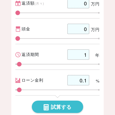
返済額
万円
(月々)
er
book
ックマー
t
頭金
万円
ク
返済期間
年
ローン金利
%
試算する