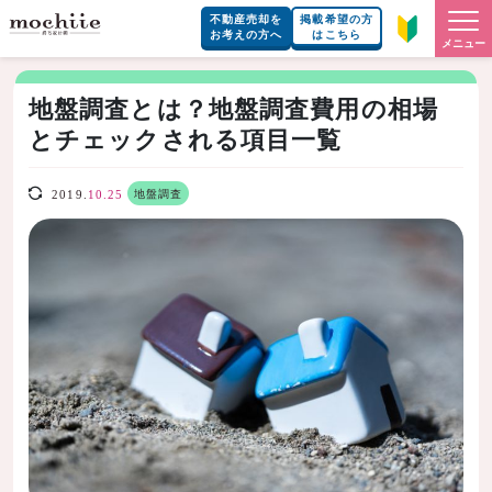
不動産売却を
掲載希望の方
お考えの方へ
はこちら
メニュー
地盤調査とは？地盤調査費用の相場
とチェックされる項目一覧
地盤調査
2019.
10.25