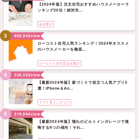
【2024年版】注文住宅おすすめハウスメーカーラ
ンキング20社！絶対失...
会社選び
3
600,956
view
ローコスト住宅人気ランキング！2024年オススメ
のハウスメーカーを徹底...
ローコスト住宅
会社選び
4
338,502
view
【最新2026年版】家づくりで役立つ人気アプリ5
選！iPhone＆An...
アプリ
インテリア
5
319,866
view
【最新2024年版】憧れのビルトインガレージで後
悔する9つの傾向！それ...