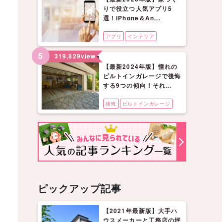
りで役立つ人気アプリ5
選！iPhone＆An...
アプリ
インテリア
5
319,829
view
【最新2024年版】憧れの
ビルトインガレージで後悔
する9つの傾向！それ...
後悔
ビルトインガレージ
ピックアップ記事
【2021年最新版】大手ハ
ウスメーカーと工務店の坪