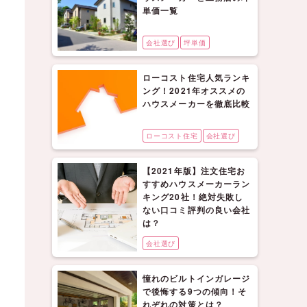
単価一覧
会社選び
坪単価
ローコスト住宅人気ランキ
ング！2021年オススメの
ハウスメーカーを徹底比較
ローコスト住宅
会社選び
【2021年版】注文住宅お
すすめハウスメーカーラン
キング20社！絶対失敗し
ない口コミ評判の良い会社
は？
会社選び
憧れのビルトインガレージ
で後悔する9つの傾向！そ
れぞれの対策とは？