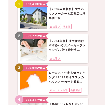
1
933,413
view
【2026年最新版】大手ハ
ウスメーカーと工務店の坪
単価一覧
会社選び
坪単価
2
832,771
view
【2024年版】注文住宅お
すすめハウスメーカーラン
キング20社！絶対失...
会社選び
3
600,926
view
ローコスト住宅人気ランキ
ング！2024年オススメの
ハウスメーカーを徹底...
ローコスト住宅
会社選び
4
338,317
view
【最新2026年版】家づく