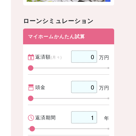
ローンシミュレーション
マイホームかんたん試算
返済額
万円
(月々)
頭金
万円
返済期間
年