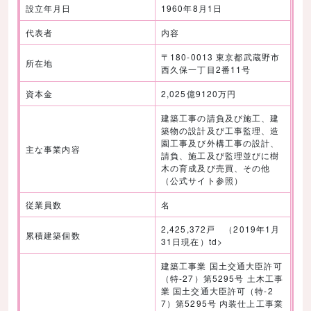
設立年月日
1960年8月1日
代表者
内容
〒180-0013 東京都武蔵野市
所在地
西久保一丁目2番11号
資本金
2,025億9120万円
建築工事の請負及び施工、建
築物の設計及び工事監理、造
園工事及び外構工事の設計、
主な事業内容
請負、施工及び監理並びに樹
木の育成及び売買、その他
（公式サイト参照）
従業員数
名
2,425,372戸 （2019年1月
累積建築個数
31日現在）td>
建築工事業 国土交通大臣許可
（特-27）第5295号 土木工事
業 国土交通大臣許可（特-2
7）第5295号 内装仕上工事業