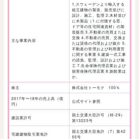
1.スウェーデンより輸入する
組立建物の製造、販売並びに
設計、施工、監理 2.木材並び
に木製品（1.に付随する窓、
ドア等の住宅関連資材）の製
造販売 3.不動産の売買または
交換 4.不動産の売買、交換ま
主な事業内容
たは貸借の代理および媒介 5.
不動産の管理および利用運営
に関する事業 6.建築一式工事
の請負、監理、設計および施
工 7.生命保険代理店業および
損害保険代理店業 8.旅館業ほ
か、
株主
株式会社トーモク 100％
2017年〜18年の売上高（億
公式サイト参照
円）
国土交通大臣許可 （特-29）
建設業許可
第13225号
国土交通大臣免許 （7）第42
宅建建物取引業免許
55号