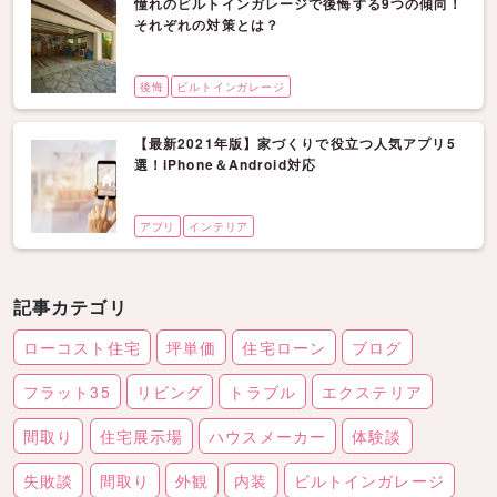
憧れのビルトインガレージで後悔する9つの傾向！
それぞれの対策とは？
後悔
ビルトインガレージ
【最新2021年版】家づくりで役立つ人気アプリ5
選！iPhone＆Android対応
アプリ
インテリア
記事カテゴリ
ローコスト住宅
坪単価
住宅ローン
ブログ
フラット35
リビング
トラブル
エクステリア
間取り
住宅展示場
ハウスメーカー
体験談
失敗談
間取り
外観
内装
ビルトインガレージ