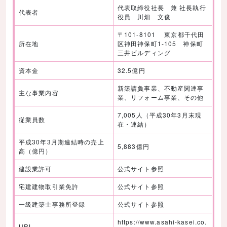
代表取締役社長 兼 社長執行
代表者
役員 川畑 文俊
〒101-8101 東京都千代田
所在地
区神田神保町1-105 神保町
三井ビルディング
資本金
32.5億円
新築請負事業、不動産関連事
主な事業内容
業、リフォーム事業、その他
7,005人（平成30年3月末現
従業員数
在・連結）
平成30年3月期連結時の売上
5,883億円
高（億円）
建設業許可
公式サイト参照
宅建建物取引業免許
公式サイト参照
一級建築士事務所登録
公式サイト参照
https://www.asahi-kasei.co.
URL