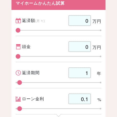
マイホームかんたん試算
返済額
万円
(月々)
er
book
ックマー
t
頭金
万円
ク
返済期間
年
ローン金利
%