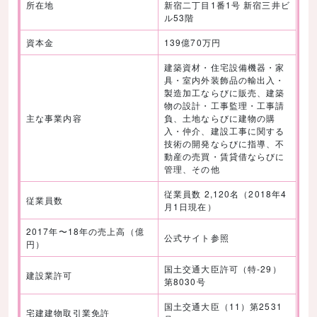
所在地
新宿二丁目1番1号 新宿三井ビ
ル53階
資本金
139億70万円
建築資材・住宅設備機器・家
具・室内外装飾品の輸出入・
製造加工ならびに販売、建築
物の設計・工事監理・工事請
主な事業内容
負、土地ならびに建物の購
入・仲介、建設工事に関する
技術の開発ならびに指導、不
動産の売買・賃貸借ならびに
管理、その他
従業員数 2,120名（2018年4
従業員数
月1日現在）
2017年〜18年の売上高（億
公式サイト参照
円）
国土交通大臣許可（特-29）
建設業許可
第8030号
国土交通大臣（11）第2531
宅建建物取引業免許