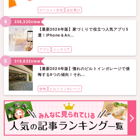
ローコスト住宅
会社選び
4
338,320
view
【最新2026年版】家づくりで役立つ人気アプリ5
選！iPhone＆An...
アプリ
インテリア
5
319,832
view
【最新2024年版】憧れのビルトインガレージで後
悔する9つの傾向！それ...
後悔
ビルトインガレージ