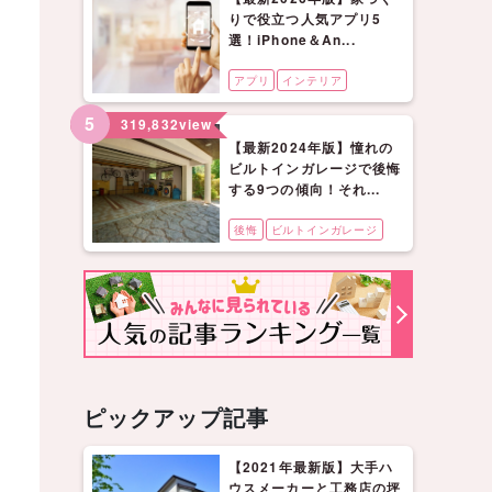
りで役立つ人気アプリ5
選！iPhone＆An...
アプリ
インテリア
5
319,832
view
【最新2024年版】憧れの
ビルトインガレージで後悔
する9つの傾向！それ...
後悔
ビルトインガレージ
ピックアップ記事
【2021年最新版】大手ハ
ウスメーカーと工務店の坪