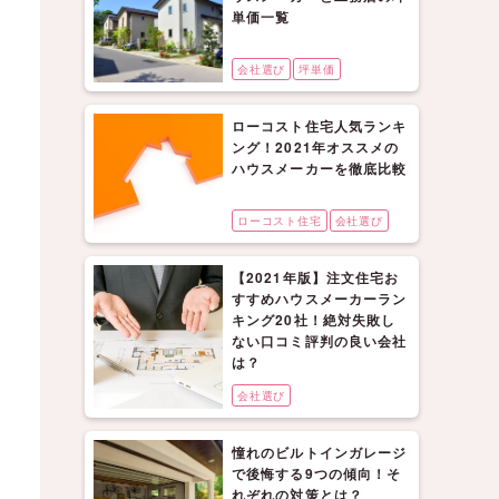
単価一覧
会社選び
坪単価
ローコスト住宅人気ランキ
ング！2021年オススメの
ハウスメーカーを徹底比較
ローコスト住宅
会社選び
【2021年版】注文住宅お
すすめハウスメーカーラン
キング20社！絶対失敗し
ない口コミ評判の良い会社
は？
会社選び
憧れのビルトインガレージ
で後悔する9つの傾向！そ
れぞれの対策とは？