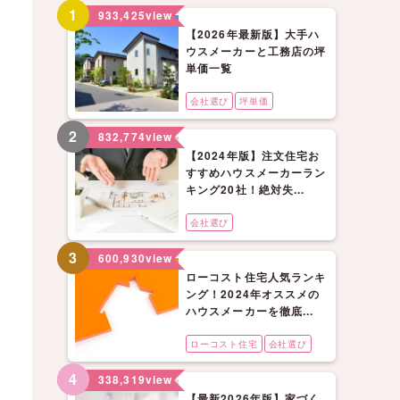
1
933,425
view
【2026年最新版】大手ハ
ウスメーカーと工務店の坪
単価一覧
会社選び
坪単価
2
832,774
view
【2024年版】注文住宅お
すすめハウスメーカーラン
キング20社！絶対失...
会社選び
3
600,930
view
ローコスト住宅人気ランキ
ング！2024年オススメの
ハウスメーカーを徹底...
ローコスト住宅
会社選び
4
338,319
view
【最新2026年版】家づく