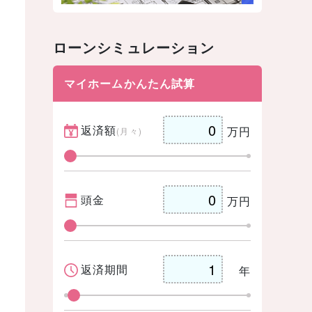
ローンシミュレーション
マイホームかんたん試算
返済額
万円
(月々)
頭金
万円
返済期間
年