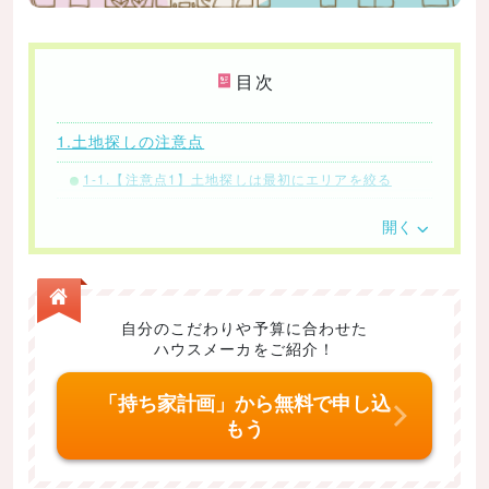
目次
1.土地探しの注意点
1-1.【注意点1】土地探しは最初にエリアを絞る
1-2.【注意点2】総予算を意識して土地を探す
開く
1-3.【注意点3】土地探しにおける条件の優先順位を
決める
1-4.【注意点4】現地での物件調査を怠らない
自分のこだわりや予算に合わせた
2.建築会社選びの注意点
ハウスメーカをご紹介！
2.-1.【注意点5】ハウスメーカーは個性的なプランに
「持ち家計画」から無料で申し込
対応できない場合もある
もう
2-2.【注意点6】工務店は設計の提案力が弱い場合も
ある