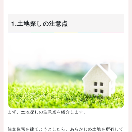
2-3.【注意点7】建築設計事務所は建て主のタイプに
合わない場合もある
2-4.【注意点8】住宅展示場や住宅見学会を数多く見
1.土地探しの注意点
てまわる
3.打ち合わせの注意点
3-1.【注意点9】わからないことを放置しない
3-2.【注意点10】設計者の提案力を徹底チェックする
3-3.【注意点11】打ち合わせの記録を毎回残す
4.間取りについての注意点
4-1.【注意点12】部屋は広ければいいわけではない
4-2.【注意点13】間取りは冷暖房効率も考えて決める
4-3.【注意点14】間取りは生活動線をイメージして決
める
まず、土地探しの注意点を紹介します。
4-4.【注意点15】収納は、収納するモノのサイズや量
を考えてつくる
注文住宅を建てようとしたら、あらかじめ土地を所有して