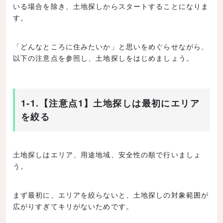
4-5.【注意点16】吹き抜けはデメリットを含めて検討
いる場合を除き、土地探しからスタートすることになりま
する
す。
4-6.【注意点17】視界を考えてプライバシーに配慮す
る
「どんなところに住みたいか」と思いをめぐらせながら、
4-7.【注意点18】生活音や外からの音を考慮する
以下の注意点を参照し、土地探しをはじめましょう。
4-8.【注意点19】ニオイの広がり方までイメージする
4-9.【注意点20】屋外空間をデッドスペースにしない
ようにする
1-1.【注意点1】土地探しは最初にエリア
4-10.【注意点21】間取りは将来のリフォームにも対
を絞る
応させる
5.設備・建築材料についての注意点
土地探しはエリア、用途地域、安全性の順で行いましょ
5-1.【注意点22】窓は役割を考えてサイズや数などを
う。
決める
5-2.【注意点23】コンセントは生活動線や家電をイメ
ージして配置する
まず最初に、エリアを絞らないと、土地探しの対象範囲が
広がりすぎてキリがないためです。
5-3.【注意点24】壁紙は大きめのサンプルで確認する