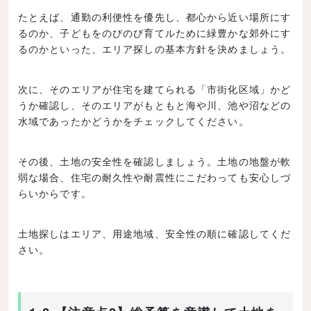
6.お金の注意点
たとえば、通勤の利便性を優先し、都心から近い場所にす
6-1.【注意点25】見積は複数社からとることを忘れな
るのか、子どもをのびのび育てルために緑豊かな郊外にす
い
るのかといった、エリア探しの基本方針を決めましょう。
6-2.【注意点26】建築費に外構工事費が含まれていな
いことが多い
次に、そのエリアが住宅を建てられる「市街化区域」かど
6-3.【注意点27】「借りられる額」でなく「返せる
うか確認し、そのエリアがもともと海や川、池や沼などの
額」を遵守する
水域であったかどうかをチェックしてください。
6-4.【注意点28】こだわりすぎによる予算オーバーに
要注意
その後、土地の安全性を確認しましょう。土地の地盤が軟
7.契約の注意点
弱な場合、住宅の耐久性や耐震性にこだわっても安心しづ
らいからです。
7-1.【注意点29】契約書は4〜5日前に必ず受け取る
7-2.【注意点30】アフターサービスもしっかり確認す
る
土地探しはエリア、用途地域、安全性の順に確認してくだ
さい。
8.まとめ