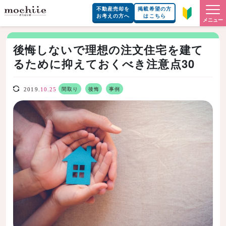
不動産売却を
掲載希望の方
お考えの方へ
はこちら
メニュー
後悔しないで理想の注文住宅を建て
るために抑えておくべき注意点30
間取り
後悔
事例
2019.
10.25