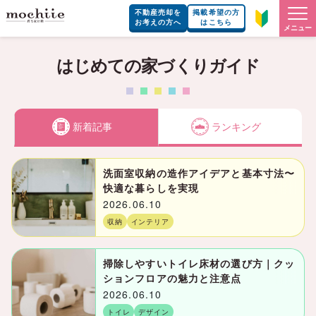
不動産売却を
掲載希望の方
お考えの方へ
はこちら
メニュー
はじめての家づくりガイド
新着記事
ランキング
洗面室収納の造作アイデアと基本寸法〜
快適な暮らしを実現
2026.06.10
収納
インテリア
掃除しやすいトイレ床材の選び方｜クッ
ションフロアの魅力と注意点
2026.06.10
トイレ
デザイン