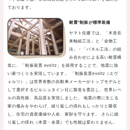
ております。
耐震⁺制振が標準装備
ヤマト住建では、「木造在
来軸組工法」と「金物工
法」・「パネル工法」の組
み合わせによる高い耐震構
造に、「制振装置 evoltz」を採用することで、地震に強
い家づくりを実現しています。 「制振装置evoltz（エヴ
ォルツ）」は世界有数の自動車メーカーがトップモデルと
して選択するビルシュタイン社に製造を委託し、世界レベ
ルの高性能、高品質を実現しました。 地震の際に生じる
家の傷みをやわらげ、繰り返しの揺れもしっかりと吸収
し、住宅の資産価値や人命、家財を守ります。 さらに繰
り返しの揺れ（本震・余震）でも性能は変わりません。