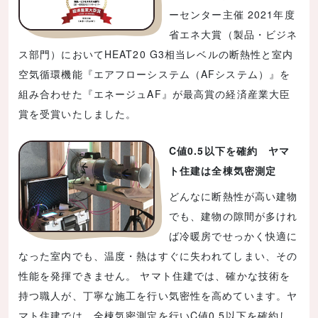
ーセンター主催 2021年度
省エネ大賞（製品・ビジネ
ス部門）においてHEAT20 G3相当レベルの断熱性と室内
空気循環機能『エアフローシステム（AFシステム）』を
組み合わせた『エネージュAF』が最高賞の経済産業大臣
賞を受賞いたしました。
C値0.5以下を確約 ヤマ
ト住建は全棟気密測定
どんなに断熱性が高い建物
でも、建物の隙間が多けれ
ば冷暖房でせっかく快適に
なった室内でも、温度・熱はすぐに失われてしまい、その
性能を発揮できません。 ヤマト住建では、確かな技術を
持つ職人が、丁寧な施工を行い気密性を高めています。ヤ
マト住建では、全棟気密測定を行いC値0.5以下を確約し