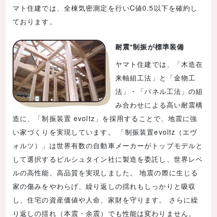
マト住建では、全棟気密測定を行いC値0.5以下を確約し
ております。
耐震⁺制振が標準装備
ヤマト住建では、「木造在
来軸組工法」と「金物工
法」・「パネル工法」の組
み合わせによる高い耐震構
造に、「制振装置 evoltz」を採用することで、地震に強
い家づくりを実現しています。 「制振装置evoltz（エヴ
ォルツ）」は世界有数の自動車メーカーがトップモデルと
して選択するビルシュタイン社に製造を委託し、世界レベ
ルの高性能、高品質を実現しました。 地震の際に生じる
家の傷みをやわらげ、繰り返しの揺れもしっかりと吸収
し、住宅の資産価値や人命、家財を守ります。 さらに繰
り返しの揺れ（本震・余震）でも性能は変わりません。