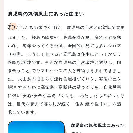
鹿児島の気候風土にあった住まい
わ
たしたちの家づくりは、 鹿児島の自然との対話で育ま
れました。 桜島の降灰や、高温多湿な夏、底冷えする寒
い冬。 毎年やってくる台風、全国的に見ても多いシロア
リ被害。 こうして並べると鹿児島は住宅にとってかなり
過酷な環 境です。そんな鹿児島の自然環境と対話し、向
き合うこと でヤマサハウスの人と技術は育まれてきまし
た。 火山灰が溜まらず流れる屋根づくりを、寒暖の差を
解消 するために高気密・高断熱の壁づくりを、自然災害
に強い 安心•安全な基礎づくりを。 わたしたちの家づくり
は、世代を超えて暮らしが続く「住み 継ぐ住まい」を追
求しています。
鹿児島の気候風土にあった