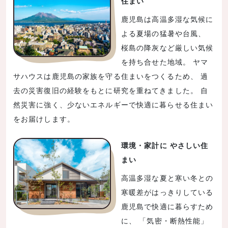
住まい
鹿児島は高温多湿な気候に
よる夏場の猛暑や台風、
桜島の降灰など厳しい気候
を持ち合せた地域。 ヤマ
サハウスは鹿児島の家族を守る住まいをつくるため、 過
去の災害復旧の経験をもとに研究を重ねてきました。 自
然災害に強く、少ないエネルギーで快適に暮らせる住まい
をお届けします。
環境・家計に やさしい住
まい
高温多湿な夏と寒い冬との
寒暖差がはっきりしている
鹿児島で快適に暮らすため
に、 「気密・断熱性能」