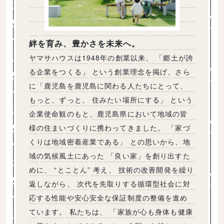
絆を育み、豊かさを未来へ。
ヤマサハウスは1948年の創業以来、 「郷土が誇
る企業をつくる」 という創業理念を掲げ、さら
に「鹿児島を鹿児島に関わる人たちにとって、
もっと、ずっと、 住みたい場所にする」 という
企業使命観のもと、鹿児島県において地域の皆
様の住まいづくりに携わってきました。 「家づ
くりは地域密着産業である」 との思いから、地
域の気候風土にあった 「良い家」を創り出すた
めに、 “とことん” 考え、 技術の改善開発を繰り
返しながら、 次代を先取りする循環型社会に対
応する性能や安心安全な保証制度の整備を進め
ています。 私たちは、 「家族が心も身体も健康