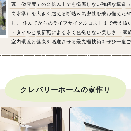
瓦 ②震度７の２倍以上でも損傷しない強靭な構造（耐
向水準）を大きく超える断熱＆気密性を兼ね備えた省
し、 住んでからのライフサイクルコストまで考え抜
・タイルと最新瓦による永く色褪せない美しさ ・家
室内環境と健康を増進させる最先端技術をぜひ一度
クレバリーホームの家作り