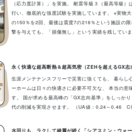
（応力度計算）」を実施。 耐震等級３（最高等級）
行い、徹底的な強度試験を実施しています。 ※実物大
の150％を2回、最後は震度7の216％という施設の
撃を与えても、「損傷無し」という実績を残してい
永く快適な超高断熱＆超高気密（ZEHを超えるGX
生涯メンテナンスフリーで災害に強くても、 暮らし
ーホームは日々の快適さに必要不可欠な、 本当の意
す。 国が求める最高峰の「GX志向基準」をしっかり
代の削減を実現させます。 （UA値：0.24～0.46 C値
水回りも、ラクして綺麗が続く「シアスミン・ウォ