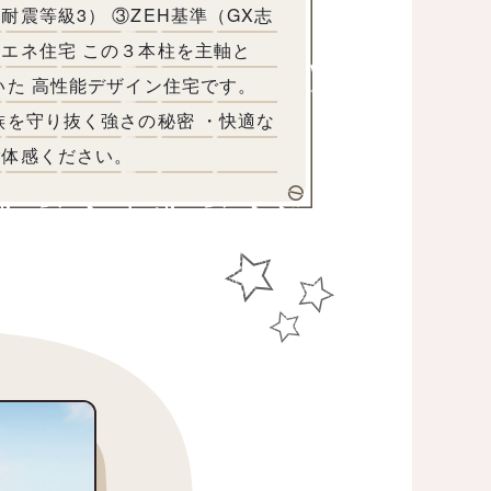
震等級3） ③ZEH基準（GX志
エネ住宅 この３本柱を主軸と
いた 高性能デザイン住宅です。
族を守り抜く強さの秘密 ・快適な
ご体感ください。