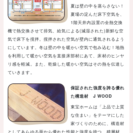
夏は壁の中を蒸らさない！
夏場の淀んだ床下空気を、
1階天井内設置の全熱交換
機で熱交換させて排気、給気による(減湿された)新鮮な空
気で床下を撹拌。撹拌された空気が壁内に通気されるよう
にしています。冬は壁の中を暖かい空気で包み込む！地熱
を利用して暖かい空気を直接床部材にあて、床材のヒンヤ
リ感を軽減。また、乾燥した暖かい空気はその熱を伝達し
ていきます。
保証された強度を誇る優れ
た構造材 J WOOD
東宝ホームは「上品で上質
な住まい」をテーマにした
家づくりのために、構造材
としてあらゆる面から優れた性能と強度を持つ、積層材