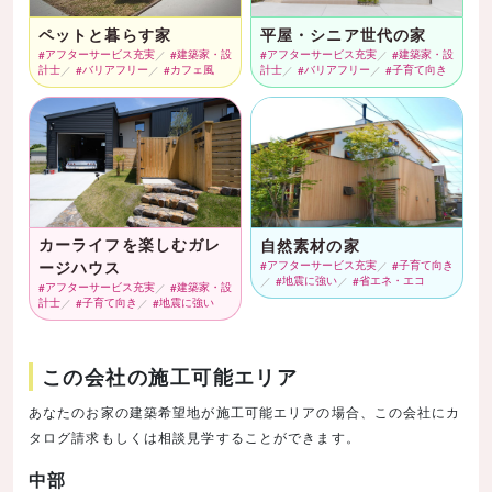
ペットと暮らす家
平屋・シニア世代の家
アフターサービス充実
建築家・設
アフターサービス充実
建築家・設
計士
バリアフリー
カフェ風
計士
バリアフリー
子育て向き
カーライフを楽しむガレ
自然素材の家
ージハウス
アフターサービス充実
子育て向き
地震に強い
省エネ・エコ
アフターサービス充実
建築家・設
計士
子育て向き
地震に強い
この会社の施工可能エリア
あなたのお家の建築希望地が施工可能エリアの場合、この会社にカ
タログ請求もしくは相談見学することができます。
中部