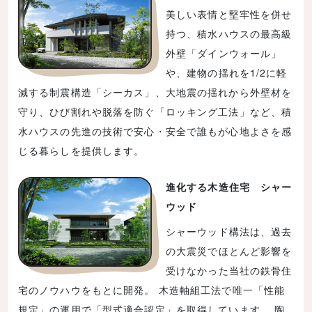
美しい表情と堅牢性を併せ
持つ、積水ハウスの最高級
外壁「ダインウォール」
や、建物の揺れを1/2に軽
減する制震構造「シーカス」、大地震の揺れから外壁材を
守り、ひび割れや脱落を防ぐ「ロッキング工法」など、積
水ハウスの先進の技術で安心・安全で誰もが心地よさを感
じる暮らしを提供します。
進化する木造住宅 シャー
ウッド
シャーウッド構法は、過去
の大震災でほとんど影響を
受けなかった当社の鉄骨住
宅のノウハウをもとに開発。 木造軸組工法で唯一「性能
規定」の運用で「型式適合認定」を取得しています。 陶