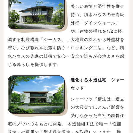
美しい表情と堅牢性を併せ
持つ、積水ハウスの最高級
外壁「ダインウォール」
や、建物の揺れを1/2に軽
減する制震構造「シーカス」、大地震の揺れから外壁材を
守り、ひび割れや脱落を防ぐ「ロッキング工法」など、積
水ハウスの先進の技術で安心・安全で誰もが心地よさを感
じる暮らしを提供します。
進化する木造住宅 シャー
ウッド
シャーウッド構法は、過去
の大震災でほとんど影響を
受けなかった当社の鉄骨住
宅のノウハウをもとに開発。 木造軸組工法で唯一「性能
規定」の運用で「型式適合認定」を取得しています。 陶